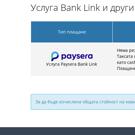
Услуга Bank Link и друг
Тип плащане
Няма ре
Таксата 
като cas
Услуга Paysera Bank Link
Плащане
За да бъде изчислена общата стойност на ком