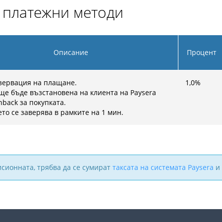
и платежни методи
Описание
Процент
зервация на плащане.
1,0
%
ще бъде възстановена на клиента на Paysera
hback за покупката.
то се заверява в рамките на 1 мин.
исионната, трябва да се сумират
таксата на системата Paysera
и 