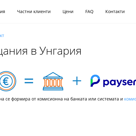
ния
Частни клиенти
Цени
FAQ
Контакти
кт
ания в Унгария
а се формира от комисионна на банката или системата и
комис