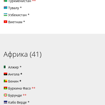
Туркменистан
**
Тувалу
*
Узбекистан
*
Виетнам
*
Африка (41)
Алжир
*
Ангола
*
Бенин
*
Буркина Фасо
**
Бурунди
**
Кабо Верде
*