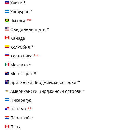
Хаити
*
Хондурас
*
Ямайка
**
Съединени щати
*
Канада
Колумбия
*
Коста Рика
**
Мексико
*
Монтсерат
*
Британски Вирджински острови
*
Американски Вирджински острови
*
Никарагуа
Панама
**
Парагвай
*
Перу