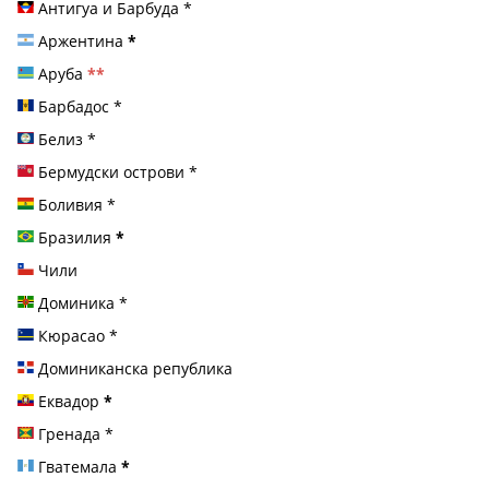
Антигуа и Барбуда
*
Аржентина
*
Аруба
**
Барбадос
*
Белиз
*
Бермудски острови
*
Боливия
*
Бразилия
*
Чили
Доминика
*
Кюрасао
*
Доминиканска република
Еквадор
*
Гренада
*
Гватемала
*