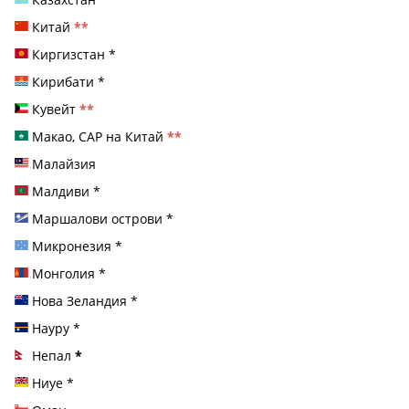
Китай
**
Киргизстан
*
Кирибати
*
Кувейт
**
Макао, САР на Китай
**
Малайзия
Малдиви
*
Маршалови острови
*
Микронезия
*
Монголия
*
Нова Зеландия
*
Науру
*
Непал
*
Ниуе
*