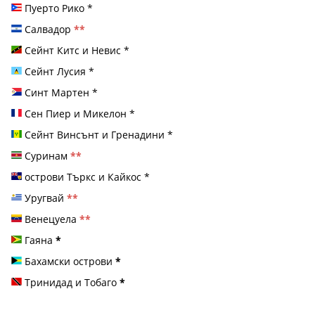
Пуерто Рико
*
Салвадор
**
Сейнт Китс и Невис
*
Сейнт Лусия
*
Синт Мартен
*
Сен Пиер и Микелон
*
Сейнт Винсънт и Гренадини
*
Суринам
**
острови Търкс и Кайкос
*
Уругвай
**
Венецуела
**
Гаяна
*
Бахамски острови
*
Тринидад и Тобаго
*