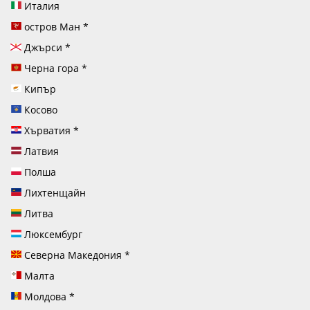
Италия
остров Ман
*
Джърси
*
Черна гора
*
Кипър
Косово
Хърватия
*
Латвия
Полша
Лихтенщайн
Литва
Люксембург
Северна Македония
*
Малта
Молдова
*