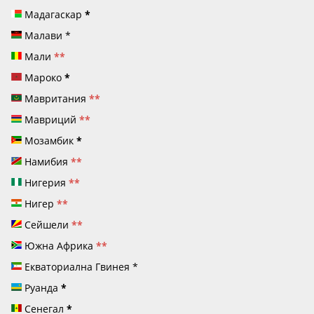
Мадагаскар
*
Малави
*
Мали
**
Мароко
*
Мавритания
**
Мавриций
**
Мозамбик
*
Намибия
**
Нигерия
**
Нигер
**
Сейшели
**
Южна Африка
**
Екваториална Гвинея
*
Руанда
*
Сенегал
*