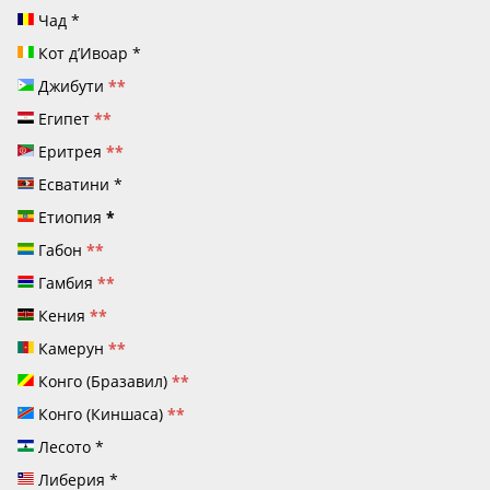
Чад
*
Кот д’Ивоар
*
Джибути
**
Египет
**
Еритрея
**
Есватини
*
Етиопия
*
Габон
**
Гамбия
**
Кения
**
Камерун
**
Конго (Бразавил)
**
Конго (Киншаса)
**
Лесото
*
Либерия
*