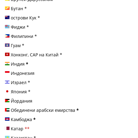
Бутан
*
острови Кук
*
Фиджи
*
Филипини
*
Гуам
*
Хонконг, САР на Китай
*
Индия
*
Индонезия
Израел
*
Япония
*
Йордания
Обединени арабски емирства
*
Камбоджа
*
Катар
**
Казахстан
*