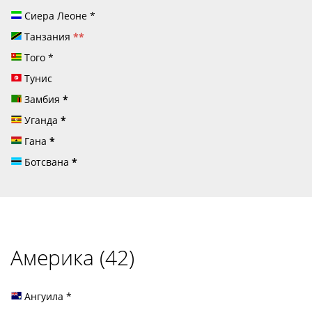
Сиера Леоне
*
Танзания
**
Того
*
Тунис
Замбия
*
Уганда
*
Гана
*
Ботсвана
*
Америка (42)
Ангуила
*