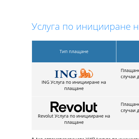
Услуга по иницииране н
Тип плащане
Плащанет
случаи 
ING Услуга по иницииране на
плащане
Плащанет
случаи д
Revolut Услуга по иницииране на
плащане