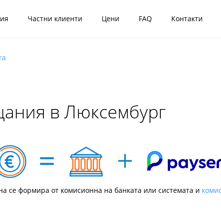
ния
Частни клиенти
Цени
FAQ
Контакти
ra
щания в Люксембург
а се формира от комисионна на банката или системата и
комис