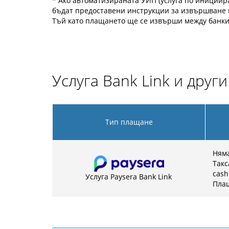
* Ако автоматизираната УИП (услуга по инициир
бъдат предоставени инструкции за извършване 
Тъй като плащането ще се извърши между банки 
Услуга Bank Link и друг
Тип плащане
Няма
Такс
cash
Услуга Paysera Bank Link
Плащ