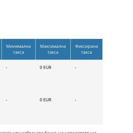
Минимална
Максимална
Фиксирана
такса
такса
такса
-
0
EUR
-
-
0
EUR
-