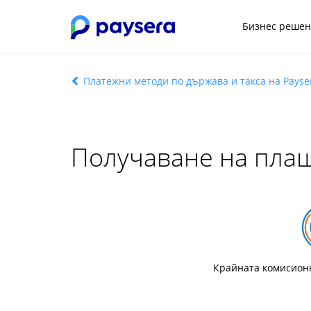
Бизнес реше
Платежни методи по държава и такса на Payse
Получаване на пла
Крайната комисионн