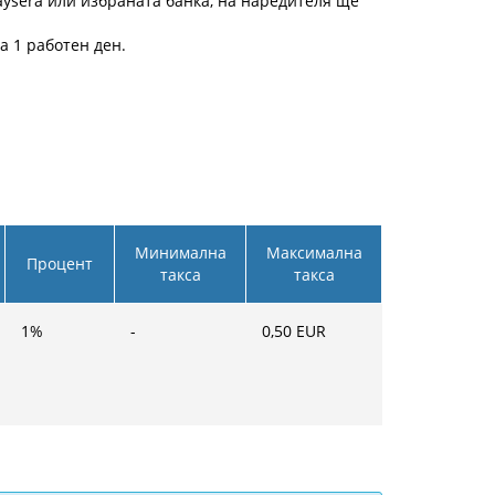
ysera или избраната банка, на наредителя ще
а 1 работен ден.
Минимална
Максимална
Процент
такса
такса
1
%
-
0,50
EUR