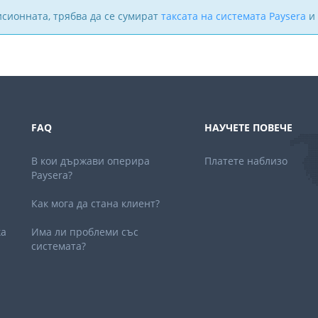
исионната, трябва да се сумират
таксата на системата Paysera
и 
FAQ
НАУЧЕТЕ ПОВЕЧЕ
В кои държави оперира
Платете наблизо
Paysera?
Как мога да стана клиент?
ка
Има ли проблеми със
системата?