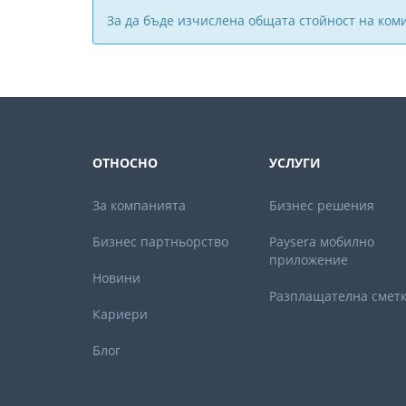
За да бъде изчислена общата стойност на ком
ОТНОСНО
УСЛУГИ
За компанията
Бизнес решения
Бизнес партньорствo
Paysera мобилно
приложение
Новини
Разплащателна смет
Кариери
Блог