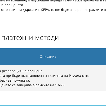
ане на плащане) е неуспешна поради технически проблеми в Pa
на плащането.
от различни държави в SEPA, то ще бъде заверено в рамките н
и платежни методи
Описание
 резервация на плащане.
ата ще бъде възстановена на клиента на Paysera като
back за покупката.
ането се заверява в рамките на 1 мин.