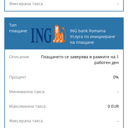
-
ING bank Romania
Услуга по иницииране
на плащане
Плащането се заверява в рамките на 1
работен ден
0
%
-
0
EUR
-