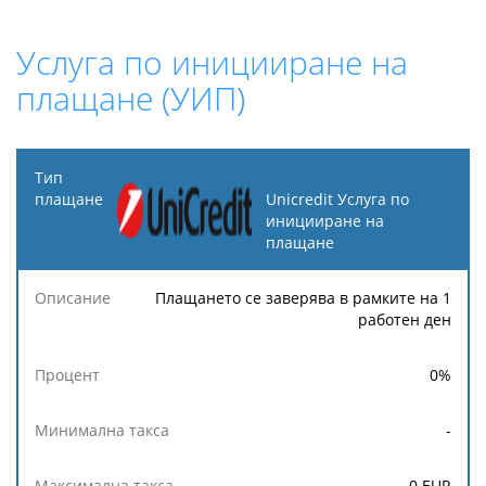
Услуга по иницииране на
плащане (УИП)
Тип
плащане
Unicredit Услуга по
иницииране на
плащане
Минимална
Максимална
Описание
Процент
такса
такса
Плащането се заверява в рамките на 1
работен ден
0
%
-
0
EUR