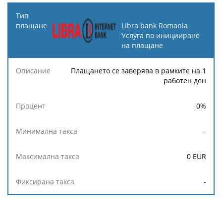
Libra bank Romania
Услуга по иницииране
на плащане
Плащането се заверява в рамките на 1
работен ден
0
%
-
0
EUR
-