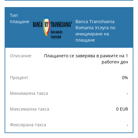
Banca Transilvania
Romania Услуга по
иницииране на
плащане
Плащането се заверява в рамките на 1
работен ден
0
%
-
0
EUR
-