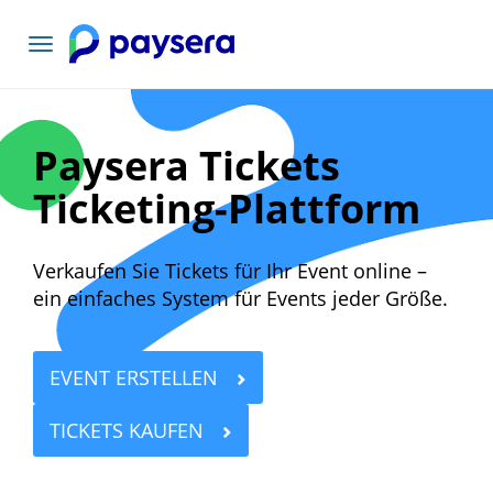
Toggle
navigation
Paysera Tickets
Ticketing-Plattform
Verkaufen Sie Tickets für Ihr Event online –
ein einfaches System für Events jeder Größe.
EVENT ERSTELLEN
TICKETS KAUFEN