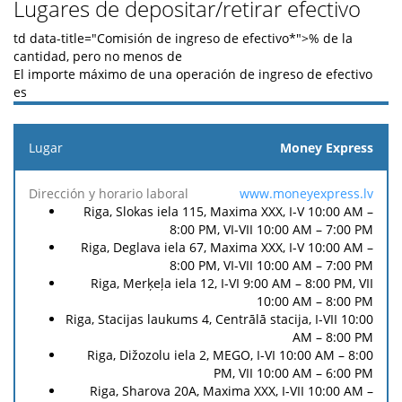
Lugares de depositar/retirar efectivo
td data-title="Comisión de ingreso de efectivo*">
% de la
cantidad, pero no menos de
El importe máximo de una operación de ingreso de efectivo
es
Lugar
Money Express
Tarifa
Tarifa
de
de
www.moneyexpress.lv
Dirección
ingreso
retiro
Riga, Slokas iela 115, Maxima XXX, I-V 10:00 AM –
y horario
Moneda
de
de
8:00 PM, VI-VII 10:00 AM – 7:00 PM
laboral
efectivo
efectivo
Riga, Deglava iela 67, Maxima XXX, I-V 10:00 AM –
*
**
8:00 PM, VI-VII 10:00 AM – 7:00 PM
Riga, Merķeļa iela 12, I-VI 9:00 AM – 8:00 PM, VII
10:00 AM – 8:00 PM
Riga, Stacijas laukums 4, Centrālā stacija, I-VII 10:00
AM – 8:00 PM
Riga, Dižozolu iela 2, MEGO, I-VI 10:00 AM – 8:00
PM, VII 10:00 AM – 6:00 PM
Riga, Sharova 20A, Maxima XXX, I-VII 10:00 AM –