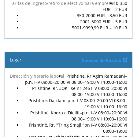
0-350
EUR –
2
EUR
350-2000 EUR –
3,50
EUR
2001-5000 EUR –
5
EUR
5001-9999,99 EUR –
10
EUR
Lugar
Correos de Kosovo
Tarifa
Prishtinë, Rr.Agim Ramadani–
Dirección
de
p.n. I–V 08:00–20:00 VI 08:00–19:00 VII 10:00–16:00
y horario
Moneda
retiro
Prishtinë, Rr.UQK– se nr.246 I–V 08:00–20:00 VI
laboral
de
08:00–19:00 VII 10:00–16:00
efectivo
Prishtinë, Dardani–p.n. I–V 08:00–20:00 VI 08:00–
19:00 VII 10:00–16:00
Prishtinë, Kodra e Diellit–p.n. I–V 08:00–20:00 VI
08:00–19:00 VII 10:00–16:00
Prishtinë, Rr. "Tring Smajli"pn I–V 08:00–20:00 VI
08:00–19:00