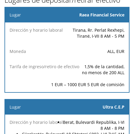
Lugar
Raea Financial Service
Dirección
Tarifa de
Tirana, Rr. Perlat Rexhepi,
y horario
Moneda
ingreso/retiro
Tiranë, I-VII 8 AM - 5 PM
laboral
de efectivo
ALL, EUR
1,5
% de la cantidad,
no menos de
200
ALL
1 EUR – 1000 EUR
5
EUR de comisión
Ultra C.E.P
Berat, Bulevardi Republika, I-VI
8 AM - 8 PM