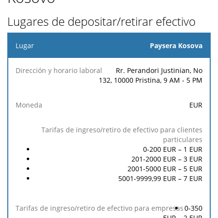
Lugares de depositar/retirar efectivo
Lugar
Paysera Kosova
Tarifas de
Tarifas de
Rr. Perandori Justinian, No
Dirección
ingreso/retiro
ingreso/retiro
132, 10000 Pristina, 9 AM - 5 PM
y horario
Moneda
de efectivo
de efectivo
laboral
para clientes
para
EUR
particulares
empresas
0-200 EUR –
1
EUR
201-2000 EUR –
3
EUR
2001-5000 EUR –
5
EUR
5001-9999,99 EUR –
7
EUR
0-350
EUR –
2
EUR