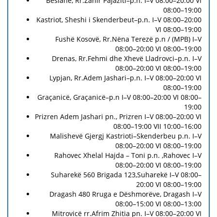
Besianë, Rr.Zahir Pajaziti–p.n. I–V 08:00–20:00 VI
08:00–19:00
Kastriot, Sheshi i Skenderbeut–p.n. I–V 08:00–20:00
VI 08:00–19:00
Fushë Kosovë, Rr.Nëna Terezë p.n / (MPB) I–V
08:00–20:00 VI 08:00–19:00
Drenas, Rr.Fehmi dhe Xhevë Lladrovci–p.n. I–V
08:00–20:00 VI 08:00–19:00
Lypjan, Rr.Adem Jashari–p.n. I–V 08:00–20:00 VI
08:00–19:00
Graçanicë, Graçanicë–p.n I–V 08:00–20:00 VI 08:00–
19:00
Prizren Adem Jashari pn., Prizren I–V 08:00–20:00 VI
08:00–19:00 VII 10:00–16:00
Malishevë Gjergj Kastrioti–Skenderbeu p.n. I–V
08:00–20:00 VI 08:00–19:00
Rahovec Xhelal Hajda – Toni p.n. ,Rahovec I–V
08:00–20:00 VI 08:00–19:00
Suharekë 560 Brigada 123,Suharekë I–V 08:00–
20:00 VI 08:00–19:00
Dragash 480 Rruga e Dëshmorëve, Dragash I–V
08:00–15:00 VI 08:00–13:00
Mitrovicë rr.Afrim Zhitia pn. I–V 08:00–20:00 VI