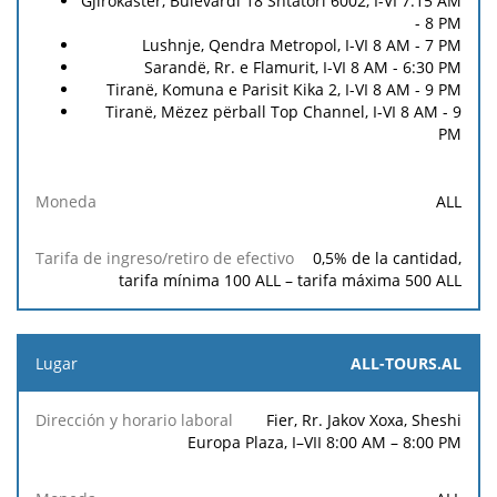
Gjirokastër, Bulevardi 18 Shtatori 6002, I-VI 7:15 AM
- 8 PM
Lushnje, Qendra Metropol, I-VI 8 AM - 7 PM
Sarandë, Rr. e Flamurit, I-VI 8 AM - 6:30 PM
Tiranë, Komuna e Parisit Kika 2, I-VI 8 AM - 9 PM
Tiranë, Mëzez përball Top Channel, I-VI 8 AM - 9
PM
ALL
0,5
% de la cantidad,
tarifa mínima
100 ALL
– tarifa máxima
500 ALL
ALL-TOURS.AL
Fier, Rr. Jakov Xoxa, Sheshi
Europa Plaza, I–VII 8:00 AM – 8:00 PM