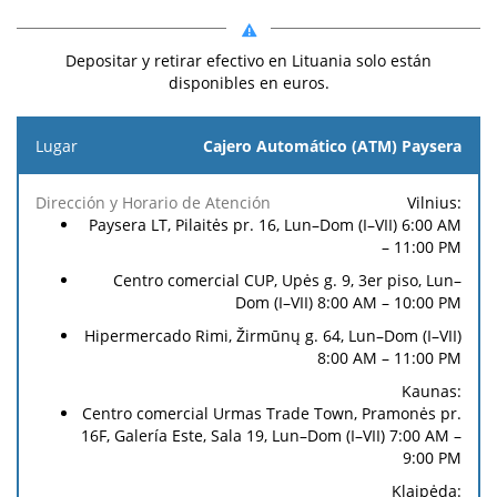
Depositar y retirar efectivo en Lituania solo están
disponibles en euros.
Lugar
Cajero Automático (ATM) Paysera
Tarifa
Requisitos
Tarifa
Vilnius:
Dirección
Requisito
de
para el
de
Paysera LT, Pilaitės pr. 16, Lun–Dom (I–VII) 6:00 AM
y Horario
para el
Ingreso
Ingreso
Retiro
– 11:00 PM
de
Retiro de
(Cash-
de
(Cash-
Atención
Efectivo
Centro comercial CUP, Upės g. 9, 3er piso, Lun–
in)
Efectivo
out)
Dom (I–VII) 8:00 AM – 10:00 PM
Hipermercado Rimi, Žirmūnų g. 64, Lun–Dom (I–VII)
8:00 AM – 11:00 PM
Kaunas:
Centro comercial Urmas Trade Town, Pramonės pr.
16F, Galería Este, Sala 19, Lun–Dom (I–VII) 7:00 AM –
9:00 PM
Klaipėda: