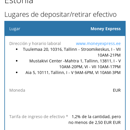
Lugares de depositar/retirar efectivo
Lugar
Money Express
Tarifa
Tarifa
www.moneyexpress.ee
de
de
Tuulemaa 20, 10316, Tallinn - Stroomikeskus, I - VII
Dirección
ingreso
retiro
10AM-21PM
y horario
Moneda
de
de
Mustakivi Center -Mahtra 1, Tallinn, 13811, I - V
laboral
efectivo
efectivo
10AM-20PM, VI - VII 10AM-17PM
*
**
Aia 5, 10111, Tallinn, I - V 9AM-6PM, VI 10AM-3PM
EUR
1,2
% de la cantidad, pero
no menos de
2,50
EUR
EUR