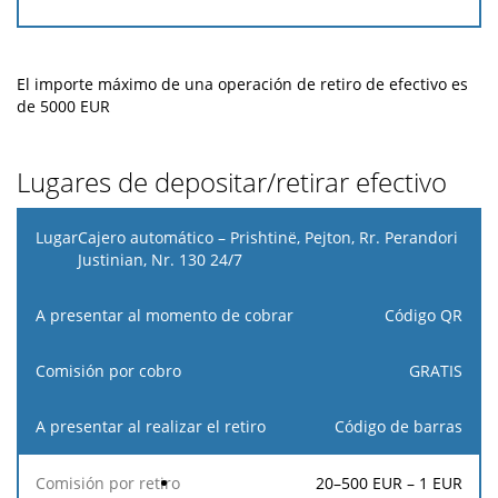
El importe máximo de una operación de retiro de efectivo es
de 5000 EUR
Lugares de depositar/retirar efectivo
Lugar
Cajero automático – Prishtinë, Pejton, Rr. Perandori
Justinian, Nr. 130 24/7
A
A
presentar
Comisión
presentar
Comisión
Código QR
al
por
al
por
momento
cobro
realizar
retiro
GRATIS
de cobrar
el retiro
Código de barras
20–500 EUR – 1 EUR