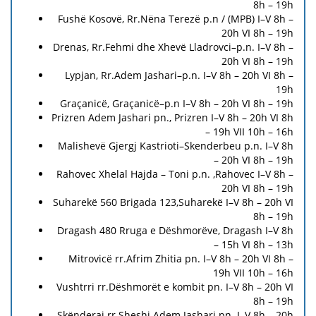
8h – 19h
Fushë Kosovë, Rr.Nëna Terezë p.n / (MPB) I–V 8h –
20h VI 8h – 19h
Drenas, Rr.Fehmi dhe Xhevë Lladrovci–p.n. I–V 8h –
20h VI 8h – 19h
Lypjan, Rr.Adem Jashari–p.n. I–V 8h – 20h VI 8h –
19h
Graçanicë, Graçanicë–p.n I–V 8h – 20h VI 8h – 19h
Prizren Adem Jashari pn., Prizren I–V 8h – 20h VI 8h
– 19h VII 10h – 16h
Malishevë Gjergj Kastrioti–Skenderbeu p.n. I–V 8h
– 20h VI 8h – 19h
Rahovec Xhelal Hajda – Toni p.n. ,Rahovec I–V 8h –
20h VI 8h – 19h
Suharekë 560 Brigada 123,Suharekë I–V 8h – 20h VI
8h – 19h
Dragash 480 Rruga e Dëshmorëve, Dragash I–V 8h
– 15h VI 8h – 13h
Mitrovicë rr.Afrim Zhitia pn. I–V 8h – 20h VI 8h –
19h VII 10h – 16h
Vushtrri rr.Dëshmorët e kombit pn. I–V 8h – 20h VI
8h – 19h
Skënderaj rr.Sheshi Adem Jashari pn. I–V 8h – 20h