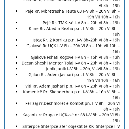
VI 8h – 19h
Pejë Rr. Mbretresha Teutë 63 I–V 8h – 20h VI 8h –
19h VII 10h – 16h
Pejë Rr. TMK–së I–V 8h – 20h VI 8h – 19h
Klinë Rr. Abedin Rexha p.n. I–V 8h – 20h VI 8h –
19h
Istog Rr. 2 Korriku p.n. I–V 8h–20h VI 8h – 19h
Gjakovë Rr.UÇK I–V 8h – 20h VI 8h – 19h VII 10h –
16h
Gjakovë Fshati Rogovë I–V 8h – 15h VI 8h – 13h
Deçan Sheshi Mentor Tolaj I–V 8h – 20h VI 8h – 19h
Junik Junik I–V 8h – 20h, VI–VII 8h – 19h
Gjilan Rr. Adem Jashari p.n. I–V 8h – 20h VI 8h –
19h VII 10h – 16h
Viti Rr. Adem Jashari p.n. I–V 8h – 20h VI 8h – 19h
Kamenicë Rr. Skenderbeu p.n. I–V 8h – 16h VI 8h –
16h
Ferizaj rr.Dëshmorët e Kombit pn. I–V 8h – 20h VI
8h – 19h
Kaçanik rr.Rruga e UÇK–së nr.68 I–V 8h – 20h VI 8h
– 19h
Shtërpcë Shtërpcë afër objektit të KK–Shterpcë I–V