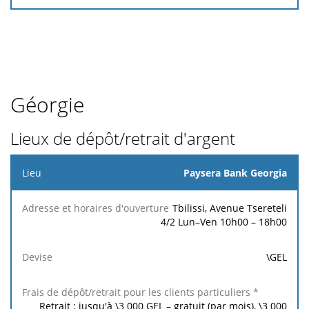
Géorgie
Lieux de dépôt/retrait d'argent
Lieu
Paysera Bank Georgia
Frais de
Frais de
Tbilissi, Avenue Tsereteli
dépôt/retrait
dépôt/retrait
4/2 Lun–Ven 10h00 – 18h00
Adresse et
pour les
pour les
horaires
Devise
clients
clients
d'ouverture
\GEL
particuliers
professionnels
*
*
Retrait : jusqu'à
\3 000 GEL
– gratuit (par mois),
\3 000