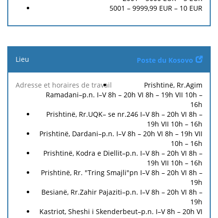
5001 – 9999,99 EUR –
10
EUR
Lieu
Poste du Kosovo
Adresse
Prishtinë, Rr.Agim
et
Frais
Ramadani–p.n. I–V 8h – 20h VI 8h – 19h VII 10h –
horaires
Devise
de
16h
de
retrait
Prishtinë, Rr.UQK– se nr.246 I–V 8h – 20h VI 8h –
travail
19h VII 10h – 16h
Prishtinë, Dardani–p.n. I–V 8h – 20h VI 8h – 19h VII
10h – 16h
Prishtinë, Kodra e Diellit–p.n. I–V 8h – 20h VI 8h –
19h VII 10h – 16h
Prishtinë, Rr. "Tring Smajli"pn I–V 8h – 20h VI 8h –
19h
Besianë, Rr.Zahir Pajaziti–p.n. I–V 8h – 20h VI 8h –
19h
Kastriot, Sheshi i Skenderbeut–p.n. I–V 8h – 20h VI