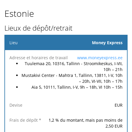
Estonie
Lieux de dépôt/retrait
Lieu
Money Express
Adresse
www.moneyexpress.ee
Frais
Frais
et
Tuulemaa 20, 10316, Tallinn - Stroomikeskus, I-VII,
de
de
horaires
Devise
10h – 21h
dépôt
retrait
de
Mustakivi Center - Mahtra 1, Tallinn, 13811, I-V, 10h
*
**
travail
– 20h, VI-VII, 10h – 17h
Aia 5, 10111, Tallinn, I-V, 9h – 18h, VI 10h – 15h
EUR
1,2
% du montant, mais pas moins de
2,50
EUR