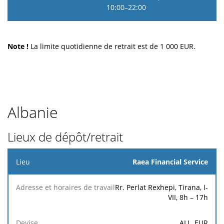
10:00–22:00
Note !
La limite quotidienne de retrait est de
1 000
EUR.
Albanie
Lieux de dépôt/retrait
Lieu
Raea Financial Service
Adresse
Frais
Rr. Perlat Rexhepi, Tirana, I-
et
de
VII, 8h – 17h
horaires
Devise
dépôt
de
et de
ALL, EUR