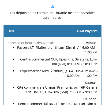
Les dépôts et les retraits en Lituanie ne sont possibles
qu'en euros.
Lieu
DAB Paysera
À
À
Vilnius:
Adresse et
Frais
Frais
fournir
fournir
Paysera LT, Pilaitės pr. 16, Lun–Dim (I–VII) 6:00 AM –
heures
de
de
lors du
lors du
11:00 PM
d'ouverture
dépôt
retrait
dépôt
retrait
Centre commercial CUP, Upės g. 9, 3e étage, Lun–
Dim (I–VII) 8:00 AM – 10:00 PM
Hypermarché Rimi, Žirmūnų g. 64, Lun–Dim (I–VII)
8:00 AM – 11:00 PM
Kaunas:
Cité commerciale Urmas, Pramonės pr. 16F, Galerie
Est, Hall 19, Lun–Dim (I–VII) 7:00 AM – 9:00 PM
Klaipėda:
Centre commercial BIG, Taikos pr. 141, Lun–Dim (I–