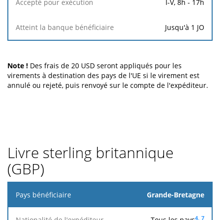
de
I-V, 8h - 17h
l'UE,
les
Jusqu'à 1 JO
entreprises
ou
les
titulaires
Note !
Des frais de 20 USD seront appliqués pour les
de
virements à destination des pays de l'UE si le virement est
comptes
annulé ou rejeté, puis renvoyé sur le compte de l'expéditeur.
Frais
pour
les
autres
Livre sterling britannique
Accepté
(GBP)
pour
exécution
Pays
Grande-Bretagne
Atteint
bénéficiaire
la
4,
7
Tous les pays