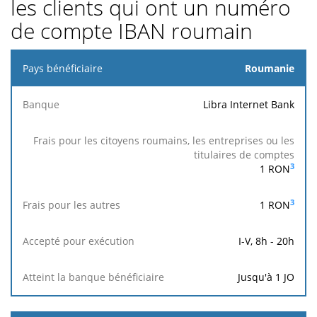
les clients qui ont un numéro
de compte IBAN roumain
Pays
Roumanie
bénéficiaire
Libra Internet Bank
Frais pour
les
citoyens
roumains,
Frais
Accepté
Atteint
3
1
RON
les
pour
Banque
pour
banq
entreprises
les
exécution
bénéfici
ou les
autres
3
1
RON
titulaires
de
I-V, 8h - 20h
comptes
Jusqu'à 1 JO