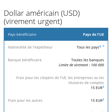
Dollar américain (USD)
(virement urgent)
Pays
Pays de l'UE
bénéficiaire
4,
7
Tous les pays
Nationalité
de
Toutes les banques
l'expéditeur
Limite de virement : 100 000
Banque
bénéficiaire
3
15
EUR
Frais
pour
3
15
EUR
les
citoyens