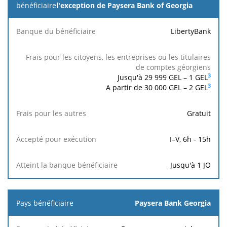
bénéficiaire
l'exception de Paysera Bank of Georgia
Frais pour
LibertyBank
les
citoyens,
les
Frais
Accepté
At
Banque du
entreprises
pour
pour
b
3
Jusqu'à 29 999 GEL –
1
GEL
bénéficiaire
ou les
les
exécution
béné
3
A partir de 30 000 GEL – 2 GEL
titulaires
autres
de
comptes
Gratuit
géorgiens
I–V, 6h - 15h
Jusqu'à 1 JO
Paysera Bank Georgia