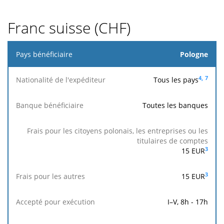
Franc suisse (CHF)
Pays
Pologne
bénéficiaire
4,
7
Tous les pays
Nationalité
de
Toutes les banques
l'expéditeur
Frais pour
les
3
15
EUR
citoyens
polonais,
Frais
Accepté
At
Banque
les
pour
3
15
EUR
pour
b
bénéficiaire
entreprises
les
exécution
béné
ou les
autres
I–V, 8h - 17h
titulaires
de