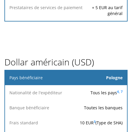
1
internationales
de
+
5
EUR au tarif
paiement
général
Dollar américain (USD)
Pays
Pologne
bénéficiaire
4,
7
Tous les pays
Nationalité
de
Toutes les banques
l'expéditeur
3
10
EUR
(Type de SHA)
Accepté
Atteint la
Banque
Frais
pour
banque