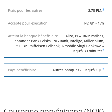
polonais,
Banque
les
3
2,70
PLN
bénéficiaire
entreprises
ou les
I–V, 8h - 17h
titulaires
de
comptes
Alior, BGZ BNP Paribas,
Santander Bank Polska, ING Bank, Inteligo, Millennium,
PKO BP, Raiffeisen Polbank, T-mobile Slugi Bankowe –
2
jusqu'à 30 minutes
Frais
Accepté
Atteint la
pour
pour
banque
2
Autres banques - jusqu'à 1 JO
les
exécution
bénéficiaire
autres
Couronne norvégienne (NOK)