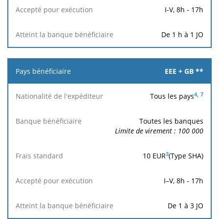
bénéficiaire
standard
exécution
bénéficiaire
I-V, 8h - 17h
De 1 h à 1 JO
EEE + GB **
4,
7
Tous les pays
Toutes les banques
Limite de virement : 100 000
3
10
EUR
(Type SHA)
I–V, 8h - 17h
De 1 à 3 JO