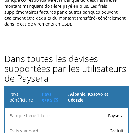
banque correspondante et la banque du destinataire, le
montant manquant doit être payé en plus. Les frais
supplémentaires facturés par d'autres banques peuvent
également être déduits du montant transféré (généralement
dans le cas de virements en USD).
Dans toutes les devises
supportées par les utilisateurs
de Paysera
Pays
Pays
, Albanie, Kosovo et
bénéficiaire
Géorgie
SEPA
Prestataire
Paysera
Banque
Frais
Entreprises
de service
1
bénéficiaire
standard
internationales
de
Gratuit
paiement