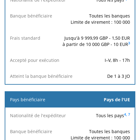
banque
Nationalité
bénéficiaire
de
Toutes les banques
l'expéditeur
Limite de virement : 100 000
Accepté
Atteint la
Banque
Frais
Jusqu'à 9 999,99 GBP -
1,50
EUR
pour
banque
bénéficiaire
standard
3
à partir de 10 000 GBP -
10
EUR
exécution
bénéficiaire
I–V, 8h - 17h
De 1 à 3 JO
Pays de l'UE
4,
7
Tous les pays
Toutes les banques
Limite de virement : 100 000