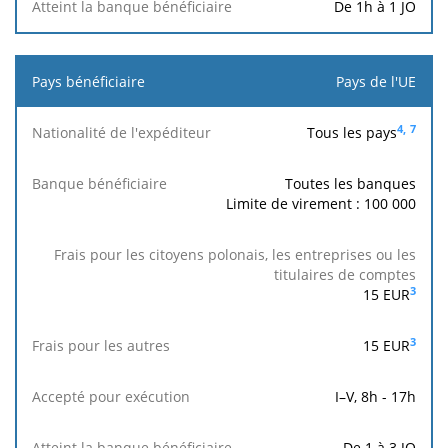
comptes
De 1h à 1 JO
Pays de l'UE
4,
7
Tous les pays
Toutes les banques
Limite de virement : 100 000
3
15
EUR
3
15
EUR
I–V, 8h - 17h
De 1 à 3 JO