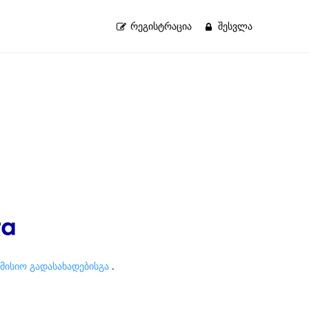
ᲠᲔᲒᲘᲡᲢᲠᲐᲪᲘᲐ
ᲨᲔᲡᲕᲚᲐ
ომისიო გადასახადებისგა
.