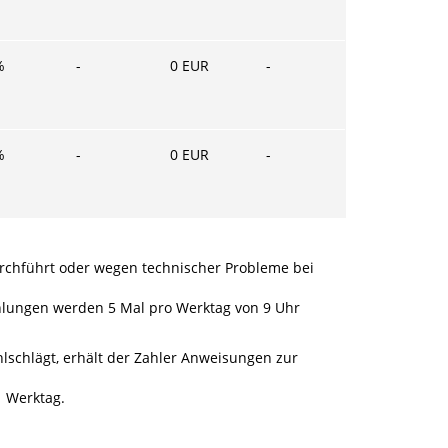
%
-
0
EUR
-
%
-
0
EUR
-
urchführt oder wegen technischer Probleme bei
ahlungen werden 5 Mal pro Werktag von 9 Uhr
lschlägt, erhält der Zahler Anweisungen zur
1 Werktag.