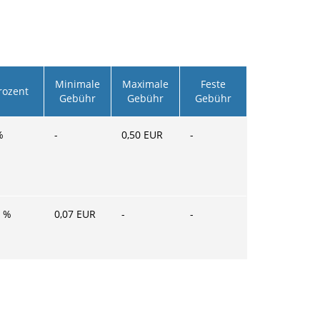
Minimale
Maximale
Feste
rozent
Gebühr
Gebühr
Gebühr
%
-
0,50
EUR
-
%
0,07
EUR
-
-