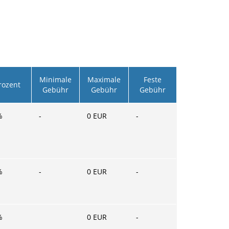
Minimale
Maximale
Feste
rozent
Gebühr
Gebühr
Gebühr
%
-
0
EUR
-
%
-
0
EUR
-
%
0
EUR
-