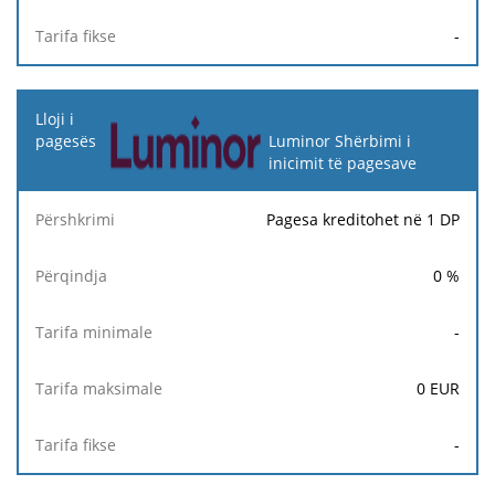
-
Luminor Shërbimi i
inicimit të pagesave
Pagesa kreditohet në 1 DP
0
%
-
0
EUR
-