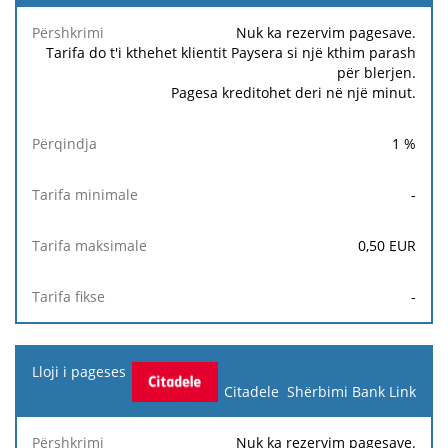
Tarifa
Tarifa
Ta
Përshkrimi
Përqindja
minimale
maksimale
fi
Nuk ka rezervim pagesave.
Tarifa do t'i kthehet klientit Paysera si një kthim parash
për blerjen.
Pagesa kreditohet deri në një minut.
1
%
-
0,50
EUR
-
Citadele Shërbimi Bank Link
Nuk ka rezervim pagesave.