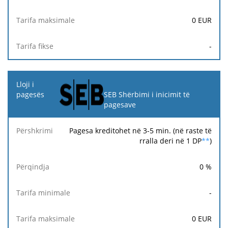
0
EUR
-
SEB Shërbimi i inicimit të
pagesave
Pagesa kreditohet në 3-5 min. (në raste të
rralla deri në 1 DP
**
)
0
%
-
0
EUR