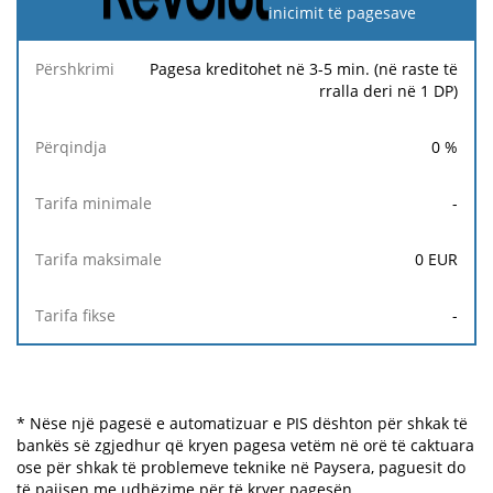
inicimit të pagesave
Pagesa kreditohet në 3-5 min. (në raste të
rralla deri në 1 DP)
0
%
-
0
EUR
-
* Nëse një pagesë e automatizuar e PIS dështon për shkak të
bankës së zgjedhur që kryen pagesa vetëm në orë të caktuara
ose për shkak të problemeve teknike në Paysera, paguesit do
të pajisen me udhëzime për të kryer pagesën.