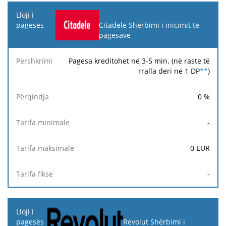
Citadele Shërbimi i inicimit të
pagesave
Pagesa kreditohet në 3-5 min. (në raste të
rralla deri në 1 DP
**
)
0
%
-
0
EUR
-
Revolut Shërbimi i