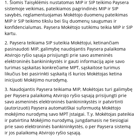
1. Šiomis Taisyklėmis nustatomas MIP ir SIP teikimo Paysera
sistemoje veikimas, pateikiamos pagrindinės MIP ir SIP
savybės, reglamentuojamas Mokėtojo duomenų pateikimas
MIP ir SIP teikimo tikslu bei šių duomenų saugumas ir
konfidencialumas. Paysera Mokėtojo sutikimu teikia MIP ir SIP
kartu.
2. Paysera teikiama SIP suteikia Mokėtojui, ketinančiam
pasinaudoti MIP, galimybę naudojantis Paysera palaikoma
Atvirojo ryšio sąsaja prisijungti prie savo asmeninės
elektroninės bankininkystės ir gauti informaciją apie savo
turimas sąskaitas konkrečiame MPT, sąskaitose turimus
likučius bei pasirinkti sąskaitą iš kurios Mokėtojas ketina
inicijuoti Mokėjimo nurodymą.
3. Naudojantis Paysera teikiama MIP, Mokėtojas turi galimybę
per Paysera palaikomą Atvirojo ryšio sąsają prisijungti prie
savo asmeninės elektroninės bankininkystės ir patvirtinti
(autorizuoti) Paysera automatiškai suformuotą Mokėtojo
mokėjimo nurodymą savo MPT įstaigai. T.y. Mokėtojas pateikia
ir patvirtina Mokėjimo nurodymą, jungdamasis ne tiesiogiai
prie savo elektroninės bankininkystės, o per Paysera sistemą
ir jos palaikomą Atvirojo ryšio sąsają.