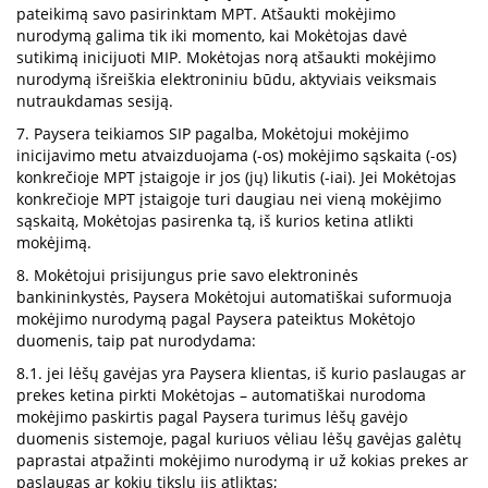
pateikimą savo pasirinktam MPT. Atšaukti mokėjimo
nurodymą galima tik iki momento, kai Mokėtojas davė
sutikimą inicijuoti MIP. Mokėtojas norą atšaukti mokėjimo
nurodymą išreiškia elektroniniu būdu, aktyviais veiksmais
nutraukdamas sesiją.
7. Paysera teikiamos SIP pagalba, Mokėtojui mokėjimo
inicijavimo metu atvaizduojama (-os) mokėjimo sąskaita (-os)
konkrečioje MPT įstaigoje ir jos (jų) likutis (-iai). Jei Mokėtojas
konkrečioje MPT įstaigoje turi daugiau nei vieną mokėjimo
sąskaitą, Mokėtojas pasirenka tą, iš kurios ketina atlikti
mokėjimą.
8. Mokėtojui prisijungus prie savo elektroninės
bankininkystės, Paysera Mokėtojui automatiškai suformuoja
mokėjimo nurodymą pagal Paysera pateiktus Mokėtojo
duomenis, taip pat nurodydama:
8.1. jei lėšų gavėjas yra Paysera klientas, iš kurio paslaugas ar
prekes ketina pirkti Mokėtojas – automatiškai nurodoma
mokėjimo paskirtis pagal Paysera turimus lėšų gavėjo
duomenis sistemoje, pagal kuriuos vėliau lėšų gavėjas galėtų
paprastai atpažinti mokėjimo nurodymą ir už kokias prekes ar
paslaugas ar kokiu tikslu jis atliktas;