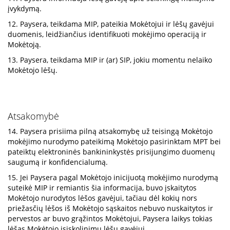
įvykdymą.
12. Paysera, teikdama MIP, pateikia Mokėtojui ir lėšų gavėjui
duomenis, leidžiančius identifikuoti mokėjimo operaciją ir
Mokėtoją.
13. Paysera, teikdama MIP ir (ar) SIP, jokiu momentu nelaiko
Mokėtojo lėšų.
Atsakomybė
14. Paysera prisiima pilną atsakomybę už teisingą Mokėtojo
mokėjimo nurodymo pateikimą Mokėtojo pasirinktam MPT bei
pateiktų elektroninės bankininkystės prisijungimo duomenų
saugumą ir konfidencialumą.
15. Jei Paysera pagal Mokėtojo inicijuotą mokėjimo nurodymą
suteikė MIP ir remiantis šia informacija, buvo įskaitytos
Mokėtojo nurodytos lėšos gavėjui, tačiau dėl kokių nors
priežasčių lėšos iš Mokėtojo sąskaitos nebuvo nuskaitytos ir
pervestos ar buvo grąžintos Mokėtojui, Paysera laikys tokias
lėšas Mokėtojo įsiskolinimu lėšų gavėjui.