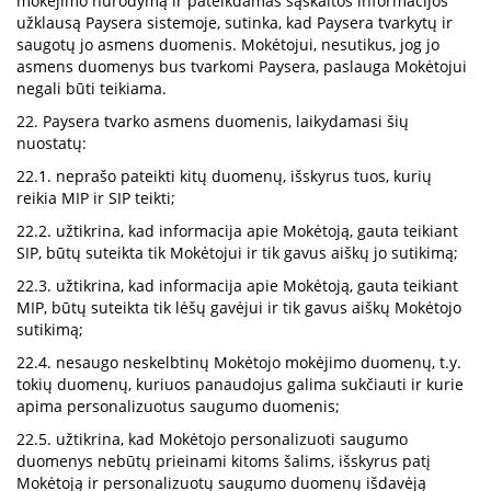
mokėjimo nurodymą ir pateikdamas sąskaitos informacijos
užklausą Paysera sistemoje, sutinka, kad Paysera tvarkytų ir
saugotų jo asmens duomenis. Mokėtojui, nesutikus, jog jo
asmens duomenys bus tvarkomi Paysera, paslauga Mokėtojui
negali būti teikiama.
22. Paysera tvarko asmens duomenis, laikydamasi šių
nuostatų:
22.1. neprašo pateikti kitų duomenų, išskyrus tuos, kurių
reikia MIP ir SIP teikti;
22.2. užtikrina, kad informacija apie Mokėtoją, gauta teikiant
SIP, būtų suteikta tik Mokėtojui ir tik gavus aiškų jo sutikimą;
22.3. užtikrina, kad informacija apie Mokėtoją, gauta teikiant
MIP, būtų suteikta tik lėšų gavėjui ir tik gavus aiškų Mokėtojo
sutikimą;
22.4. nesaugo neskelbtinų Mokėtojo mokėjimo duomenų, t.y.
tokių duomenų, kuriuos panaudojus galima sukčiauti ir kurie
apima personalizuotus saugumo duomenis;
22.5. užtikrina, kad Mokėtojo personalizuoti saugumo
duomenys nebūtų prieinami kitoms šalims, išskyrus patį
Mokėtoją ir personalizuotų saugumo duomenų išdavėją