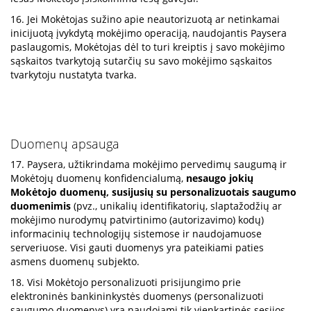
16. Jei Mokėtojas sužino apie neautorizuotą ar netinkamai
inicijuotą įvykdytą mokėjimo operaciją, naudojantis Paysera
paslaugomis, Mokėtojas dėl to turi kreiptis į savo mokėjimo
sąskaitos tvarkytoją sutarčių su savo mokėjimo sąskaitos
tvarkytoju nustatyta tvarka.
Duomenų apsauga
17. Paysera, užtikrindama mokėjimo pervedimų saugumą ir
Mokėtojų duomenų konfidencialumą,
nesaugo jokių
Mokėtojo duomenų, susijusių su personalizuotais saugumo
duomenimis
(pvz., unikalių identifikatorių, slaptažodžių ar
mokėjimo nurodymų patvirtinimo (autorizavimo) kodų)
informacinių technologijų sistemose ir naudojamuose
serveriuose. Visi gauti duomenys yra pateikiami paties
asmens duomenų subjekto.
18. Visi Mokėtojo personalizuoti prisijungimo prie
elektroninės bankininkystės duomenys (personalizuoti
saugumo duomenys) yra naudojami tik vienkartinės sesijos