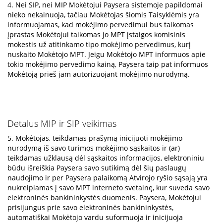
4. Nei SIP, nei MIP Mokėtojui Paysera sistemoje papildomai
nieko nekainuoja, tačiau Mokėtojas šiomis Taisyklėmis yra
informuojamas, kad mokėjimo pervedimui bus taikomas
įprastas Mokėtojui taikomas jo MPT įstaigos komisinis
mokestis už atitinkamo tipo mokėjimo pervedimus, kurį
nuskaito Mokėtojo MPT. Jeigu Mokėtojo MPT informuos apie
tokio mokėjimo pervedimo kainą, Paysera taip pat informuos
Mokėtoją prieš jam autorizuojant mokėjimo nurodymą.
Detalus MIP ir SIP veikimas
5. Mokėtojas, teikdamas prašymą inicijuoti mokėjimo
nurodymą iš savo turimos mokėjimo sąskaitos ir (ar)
teikdamas užklausą dėl sąskaitos informacijos, elektroniniu
būdu išreiškia Paysera savo sutikimą dėl šių paslaugų
naudojimo ir per Paysera palaikomą Atvirojo ryšio sąsają yra
nukreipiamas į savo MPT interneto svetainę, kur suveda savo
elektroninės bankininkystės duomenis. Paysera, Mokėtojui
prisijungus prie savo elektroninės bankininkystės,
automatiškai Mokėtojo vardu suformuoja ir inicijuoja