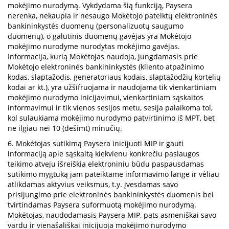
mokėjimo nurodymą. Vykdydama šią funkciją, Paysera
nerenka, nekaupia ir nesaugo Mokėtojo pateiktų elektroninės
bankininkystės duomenų (personalizuotų saugumo
duomenų), o galutinis duomenų gavėjas yra Mokėtojo
mokėjimo nurodyme nurodytas mokėjimo gavėjas.
Informacija, kurią Mokėtojas naudoja, jungdamasis prie
Mokėtojo elektroninės bankininkystės (kliento atpažinimo
kodas, slaptažodis, generatoriaus kodais, slaptažodžių kortelių
kodai ar kt.), yra užšifruojama ir naudojama tik vienkartiniam
mokėjimo nurodymo inicijavimui, vienkartiniam sąskaitos
informavimui ir tik vienos sesijos metu, sesija palaikoma tol,
kol sulaukiama mokėjimo nurodymo patvirtinimo iš MPT, bet
ne ilgiau nei 10 (dešimt) minučių.
6. Mokėtojas sutikimą Paysera inicijuoti MIP ir gauti
informaciją apie sąskaitą kiekvienu konkrečiu paslaugos
teikimo atveju išreiškia elektroniniu būdu paspausdamas
sutikimo mygtuką jam pateiktame informavimo lange ir vėliau
atlikdamas aktyvius veiksmus, t.y. įvesdamas savo
prisijungimo prie elektroninės bankininkystės duomenis bei
tvirtindamas Paysera suformuotą mokėjimo nurodymą.
Mokėtojas, naudodamasis Paysera MIP, pats asmeniškai savo
vardu ir vienašališkai inicijuoja mokėjimo nurodymo