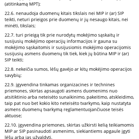
(atitinkamą MPT);
22.6. nenaudoja duomenų kitais tikslais nei MIP ir (ar) SIP
teikti, neturi prieigos prie duomenų ir jų nesaugo kitais, nei
minėti, tikslais;
22.7. turi prieigą tik prie nurodytų mokėjimo sąskaitų ir
susijusių mokėjimo operacijų informacijos ir gauna su
mokėjimo sąskaitomis ir susijusiomis mokėjimo operacijomis
susijusių asmens duomenų tik tiek, kiek jų būtina MIP ir (ar)
SIP teikti;
22.8. nekeičia sumos, lėšų gavėjo ar kitų mokėjimo operacijos
savybių;
22.9. įgyvendina tinkamas organizacines ir technines
priemones, skirtas apsaugoti asmens duomenims nuo
atsitiktinio arba neteisėto sunaikinimo, pakeitimo, atskleidimo,
taip pat nuo bet kokio kito neteisėto tvarkymo, kaip nustatyta
asmens duomenų tvarkymą reglamentuojančiuose teisės
aktuose;
22.10. įgyvendina priemones, skirtas užkirsti kelią teikiamomis
MIP ar SIP pasinaudoti asmenims, siekiantiems apgaule įgyti
lėšų arba jas užvaldyti.