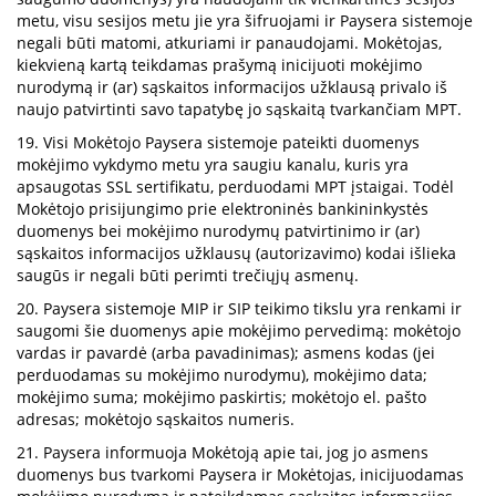
metu, visu sesijos metu jie yra šifruojami ir Paysera sistemoje
negali būti matomi, atkuriami ir panaudojami. Mokėtojas,
kiekvieną kartą teikdamas prašymą inicijuoti mokėjimo
nurodymą ir (ar) sąskaitos informacijos užklausą privalo iš
naujo patvirtinti savo tapatybę jo sąskaitą tvarkančiam MPT.
19. Visi Mokėtojo Paysera sistemoje pateikti duomenys
mokėjimo vykdymo metu yra saugiu kanalu, kuris yra
apsaugotas SSL sertifikatu, perduodami MPT įstaigai. Todėl
Mokėtojo prisijungimo prie elektroninės bankininkystės
duomenys bei mokėjimo nurodymų patvirtinimo ir (ar)
sąskaitos informacijos užklausų (autorizavimo) kodai išlieka
saugūs ir negali būti perimti trečiųjų asmenų.
20. Paysera sistemoje MIP ir SIP teikimo tikslu yra renkami ir
saugomi šie duomenys apie mokėjimo pervedimą: mokėtojo
vardas ir pavardė (arba pavadinimas); asmens kodas (jei
perduodamas su mokėjimo nurodymu), mokėjimo data;
mokėjimo suma; mokėjimo paskirtis; mokėtojo el. pašto
adresas; mokėtojo sąskaitos numeris.
21. Paysera informuoja Mokėtoją apie tai, jog jo asmens
duomenys bus tvarkomi Paysera ir Mokėtojas, inicijuodamas