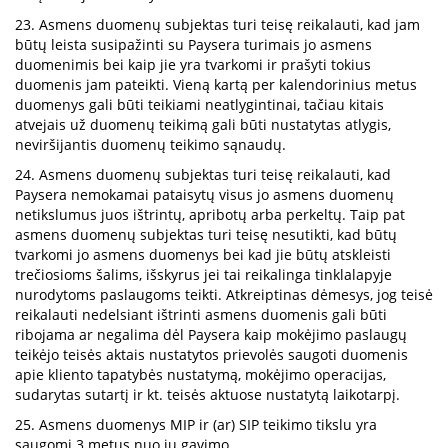
23. Asmens duomenų subjektas turi teisę reikalauti, kad jam
būtų leista susipažinti su Paysera turimais jo asmens
duomenimis bei kaip jie yra tvarkomi ir prašyti tokius
duomenis jam pateikti. Vieną kartą per kalendorinius metus
duomenys gali būti teikiami neatlygintinai, tačiau kitais
atvejais už duomenų teikimą gali būti nustatytas atlygis,
neviršijantis duomenų teikimo sąnaudų.
24. Asmens duomenų subjektas turi teisę reikalauti, kad
Paysera nemokamai pataisytų visus jo asmens duomenų
netikslumus juos ištrintų, apribotų arba perkeltų. Taip pat
asmens duomenų subjektas turi teisę nesutikti, kad būtų
tvarkomi jo asmens duomenys bei kad jie būtų atskleisti
trečiosioms šalims, išskyrus jei tai reikalinga tinklalapyje
nurodytoms paslaugoms teikti. Atkreiptinas dėmesys, jog teisė
reikalauti nedelsiant ištrinti asmens duomenis gali būti
ribojama ar negalima dėl Paysera kaip mokėjimo paslaugų
teikėjo teisės aktais nustatytos prievolės saugoti duomenis
apie kliento tapatybės nustatymą, mokėjimo operacijas,
sudarytas sutartį ir kt. teisės aktuose nustatytą laikotarpį.
25. Asmens duomenys MIP ir (ar) SIP teikimo tikslu yra
saugomi 3 metus nuo jų gavimo.