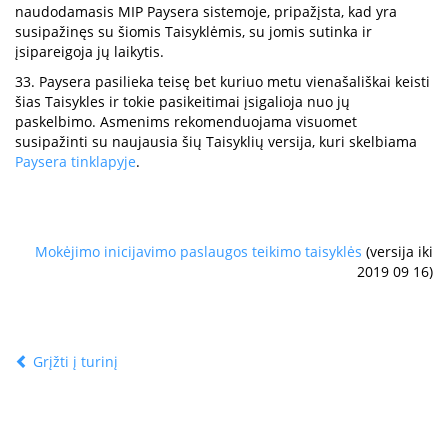
naudodamasis MIP Paysera sistemoje, pripažįsta, kad yra
susipažinęs su šiomis Taisyklėmis, su jomis sutinka ir
įsipareigoja jų laikytis.
33. Paysera pasilieka teisę bet kuriuo metu vienašališkai keisti
šias Taisykles ir tokie pasikeitimai įsigalioja nuo jų
paskelbimo. Asmenims rekomenduojama visuomet
susipažinti su naujausia šių Taisyklių versija, kuri skelbiama
Paysera tinklapyje
.
Mokėjimo inicijavimo paslaugos teikimo taisyklės
(versija iki
2019 09 16)
Grįžti į turinį