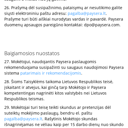
26. Prašymą dėl susipažinimo, pataisymų ar nesutikimo galite
siųsti elektroniniu paštu adresu:
pagalba@paysera.lt
.
Prašyme turi būti aiškiai nurodytas vardas ir pavardė. Paysera
duomenų apsaugos pareigūno kontaktai:
dpo@paysera.com
.
Baigiamosios nuostatos
27. Mokėtojui, naudojantis Paysera paslaugomis
rekomenduojama susipažinti su saugaus naudojimosi Paysera
sistema
patarimais ir rekomendacijomis
.
28. Šioms Taisyklėms taikoma Lietuvos Respublikos teisė,
įskaitant ir atvejus, kai ginčą tarp Mokėtojo ir Paysera
kompetentingas nagrinėti kitos valstybės nei Lietuvos
Respublikos teismas.
29. Mokėtojai turi teisę teikti skundus ar pretenzijas dėl
suteiktų mokėjimo paslaugų, bendru el. paštu
pagalba@paysera.lt
. Rašytinis Mokėtojo skundas
išnagrinėjamas ne vėliau kaip per 15 darbo dienų nuo skundo