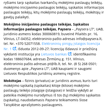
ryšiams tarp sąskaitas tvarkančių mokėjimo paslaugų teikėjų,
mokėjimo inicijavimo paslaugos teikėjų, sąskaitos informacijos
paslaugos teikėjų, kitų mokėjimo paslaugų teikėjų, mokėtojų ir
gavėjų palaikyti.
Mokėjimo inicijavimo paslaugos teikėjas, Sąskaitos
informacijos paslaugos teikėjas, Paysera
– „Paysera LT“, UAB,
juridinio asmens kodas 300060819, buveinė Pilaitės pr. 16,
Vilnius, LT-04352, elektroninio pašto adresas
info@paysera.lt
,
tel. Nr. +370 52071558.
Elektroninių pinigų įstaigos licencija
Nr. 1
, išduota 2012-09-27; licenciją išdavusi ir priežiūrą
vykdanti institucija yra
Lietuvos bankas
; identifikavimo
kodas 188607684, adresas Žirmūnų g. 151, Vilnius,
elektroninio pašto adresas
pt@lb.lt
, tel. Nr. (8 5) 268 0501;
duomenys apie „Paysera LT“, UAB kaupiami ir saugomi
Lietuvos Respublikos Juridinių asmenų registre.
Mokėtojas
– fizinis (privatus) ar juridinis asmuo, kuris turi
mokėjimo sąskaitą (sąskaitas) kitoje (kitose) mokėjimo
paslaugų teikėjo įstaigoje (įstaigose) ir leidžia vykdyti ar
pateikia mokėjimo nurodymus iš tos (tų) mokėjimo sąskaitos
(sąskaitų), naudodamasis Paysera teikiamomis šiose
Taisyklėse aprašytomis paslaugomis.