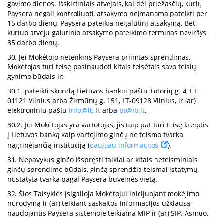
gavimo dienos. Išskirtiniais atvejais, kai dėl priežasčių, kurių
Paysera negali kontroliuoti, atsakymo neįmanoma pateikti per
15 darbo dienų, Paysera pateikia negalutinį atsakymą. Bet
kuriuo atveju galutinio atsakymo pateikimo terminas neviršys
35 darbo dienų.
30. Jei Mokėtojo netenkins Paysera priimtas sprendimas,
Mokėtojas turi teisę pasinaudoti kitais teisėtais savo teisių
gynimo būdais ir:
30.1. pateikti skundą Lietuvos bankui paštu Totorių g. 4, LT-
01121 Vilnius arba Žirmūnų g. 151, LT-09128 Vilnius, ir (ar)
elektroniniu paštu
info@lb.lt
arba
pt@lb.lt
.
30.2. Jei Mokėtojas yra vartotojas, jis taip pat turi teisę kreiptis
į Lietuvos banką kaip vartojimo ginčų ne teismo tvarka
nagrinėjančią instituciją (
daugiau informacijos
).
31. Nepavykus ginčo išspręsti taikiai ar kitais neteisminiais
ginčų sprendimo būdais, ginčą sprendžia teismai įstatymų
nustatyta tvarka pagal Paysera buveinės vietą.
32. Šios Taisyklės įsigalioja Mokėtojui inicijuojant mokėjimo
nurodymą ir (ar) teikiant sąskaitos informacijos užklausą,
naudojantis Paysera sistemoje teikiama MIP ir (ar) SIP. Asmuo,