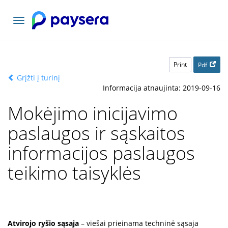
Toggle
navigation
Print
Pdf
Grįžti į turinį
Informacija atnaujinta: 2019-09-16
Mokėjimo inicijavimo
paslaugos ir sąskaitos
informacijos paslaugos
teikimo taisyklės
Atvirojo ryšio sąsaja
– viešai prieinama techninė sąsaja