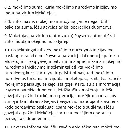
8.2. mokėjimo suma, kurią mokėjimo nurodymo inicijavimo
metu patvirtino Mokėtojas;
8.3. suformavus mokėjimo nurodymą, jame negali būti
pakeista suma, lėšų gavėjas ar kiti operacijos duomenys.
9. Mokėtojas patvirtina (autorizuoja) Paysera automatiškai
suformuotą mokėjimo nurodymą.
10. Po sėkmingai atliktos mokėjimo nurodymo inicijavimo
paslaugos suteikimo, Paysera patvarioje laikmenoje pateikia
Mokėtojui ir lėšų gavėjui patvirtinimą apie tinkamą mokėjimo
nurodymo inicijavimą ir sėkmingai atliktą Mokėjimo
nurodymą, kuris kartu yra ir patvirtinimas, kad mokėjimo
nurodymas tinkamai inicijuotas mokėtojo sąskaitą tvarkančio
mokėjimo paslaugų teikėjo įstaigoje. Kartu su šia informacija
Paysera pateikia duomenis, leidžiančius mokėtojui ir lėšų
gavėjui atpažinti mokėjimo operaciją, mokėjimo operacijos
sumą ir tam tikrais atvejais (pavyzdžiui naudojantis asmens
kodo perdavimo paslauga, esant Mokėtojo sutikimui) lėšų
gavėjui atpažinti Mokėtoją, kartu su mokėjimo operacija
persiųstais duomenimis.
11. Paysera informuoja lėšų gavėją apie sėkmingą mokėjimo