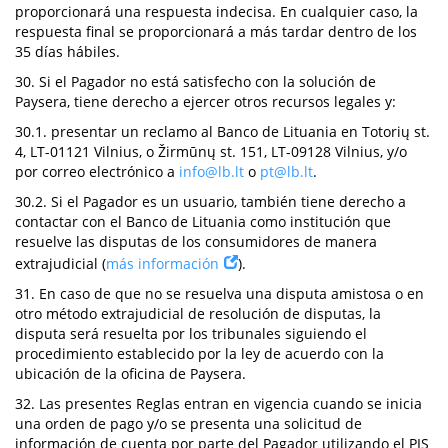
proporcionará una respuesta indecisa. En cualquier caso, la
respuesta final se proporcionará a más tardar dentro de los
35 días hábiles.
30. Si el Pagador no está satisfecho con la solución de
Paysera, tiene derecho a ejercer otros recursos legales y:
30.1. presentar un reclamo al Banco de Lituania en Totorių st.
4, LT-01121 Vilnius, o Žirmūnų st. 151, LT-09128 Vilnius, y/o
por correo electrónico a
info@lb.lt
o
pt@lb.lt
.
30.2. Si el Pagador es un usuario, también tiene derecho a
contactar con el Banco de Lituania como institución que
resuelve las disputas de los consumidores de manera
extrajudicial (
más información
).
31. En caso de que no se resuelva una disputa amistosa o en
otro método extrajudicial de resolución de disputas, la
disputa será resuelta por los tribunales siguiendo el
procedimiento establecido por la ley de acuerdo con la
ubicación de la oficina de Paysera.
32. Las presentes Reglas entran en vigencia cuando se inicia
una orden de pago y/o se presenta una solicitud de
información de cuenta por parte del Pagador utilizando el PIS