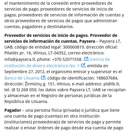
el mantenimiento de la conexión entre proveedores de
servicios de pago, proveedores de servicios de inicio de
pagos, proveedores de servicios de información de cuentas y
otros proveedores de servicios de pagos que administran
cuentas, pagadores y destinatarios.
Proveedor de servicios de inicio de pagos, Proveedor de
servicios de información de cuentas, Paysera
– Paysera LT,
UAB, código de entidad legal: 300060819, dirección oficial:
Pilaitės pr. 16, Vilnius, LT-04352, correo electrónico:
info@paysera.lt
, phone: +370 52071558.
Licencia de
institución de dinero electrónico No. 1
, emitida en
Septiembre 27, 2012, el organismo emisor y supervisor es el
Banco de Lituania
; código de identificación: 188607684,
dirección: Žirmūnų g. 151, Vilnius, e-mail address:
pt@lb.lt
,
tel. (8 5) 268 050; los datos sobre Paysera LT, UAB se recopilan
y almacenan en el Registro de personas jurídicas de la
República de Lituania.
Pagador
– una persona física (privada) o jurídica que tiene
una cuenta de pago (cuentas) en otra institución
(instituciones) proveedora(s) de servicios de pago y permite
realizar o enviar órdenes de pago desde esa cuenta de pago