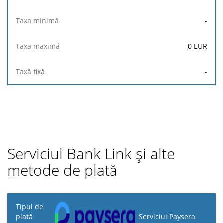
-
0
EUR
-
Serviciul Bank Link și alte
metode de plată
Tipul
de
Serviciul Paysera