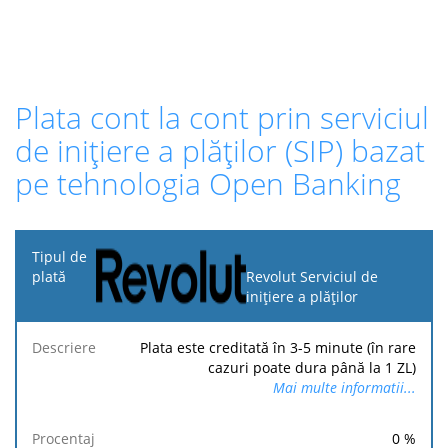
Plata cont la cont prin serviciul
de inițiere a plăților (SIP) bazat
pe tehnologia Open Banking
Tipul
de
Revolut Serviciul de
plată
inițiere a plăților
Taxa
Taxa
Taxă
Plata este creditată în 3-5 minute (în rare
Descriere
Procentaj
minimă
maximă
fixă
cazuri poate dura până la 1 ZL)
Mai multe informatii...
0
%