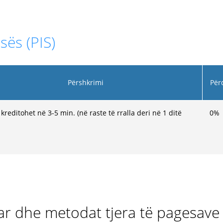
sës (PIS)
Përshkrimi
Për
kreditohet në 3-5 min. (në raste të rralla deri në 1 ditë
0
%
ar dhe metodat tjera të pagesave