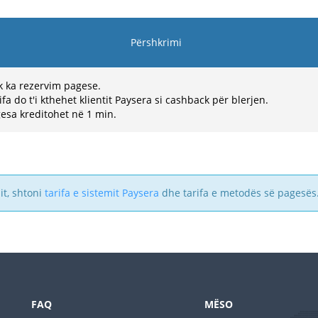
Përshkrimi
 ka rezervim pagese.
ifa do t'i kthehet klientit Paysera si cashback për blerjen.
esa kreditohet në 1 min.
it, shtoni
tarifa e sistemit Paysera
dhe tarifa e metodës së pagesës
FAQ
MËSO