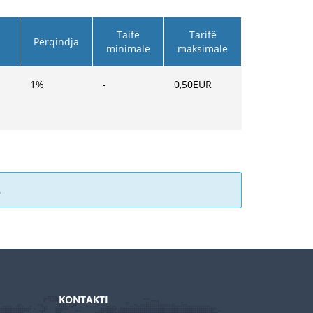
Taifë
Tarifë
Përqindja
minimale
maksimale
1
%
-
0,50
EUR
.
KONTAKTI