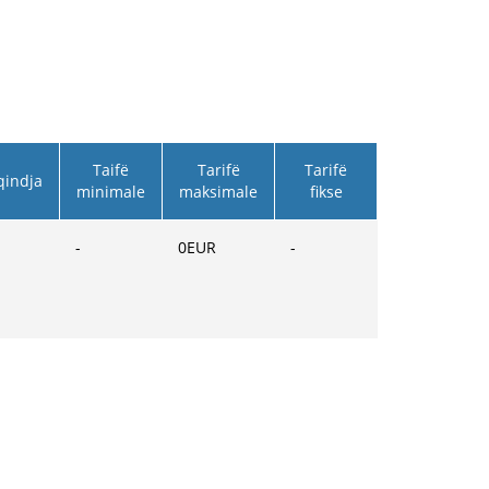
Taifë
Tarifë
Tarifë
qindja
minimale
maksimale
fikse
-
0
EUR
-