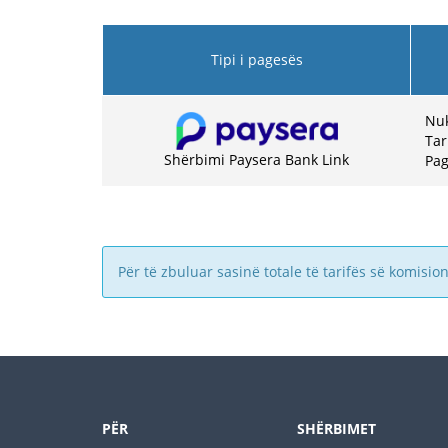
Tipi i pagesës
Nuk
Tar
Shërbimi Paysera Bank Link
Pag
Për të zbuluar sasinë totale të tarifës së komision
PËR
SHËRBIMET