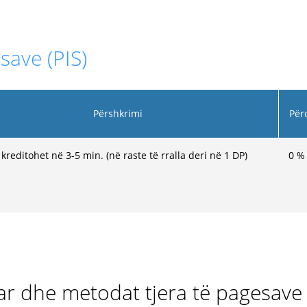
save (PIS)
Përshkrimi
Për
kreditohet në 3-5 min. (në raste të rralla deri në 1 DP)
0
%
ar dhe metodat tjera të pagesave