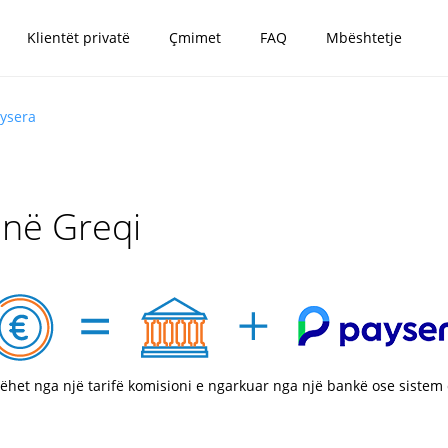
Klientët privatë
Çmimet
FAQ
Mbështetje
aysera
 në Greqi
bëhet nga një tarifë komisioni e ngarkuar nga një bankë ose siste