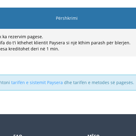
Përshkrimi
 ka rezervim pagese.
ifa do t'i kthehet klientit Paysera si një kthim parash për blerjen.
esa kreditohet deri në 1 min.
shtoni
tarifën e sistemit Paysera
dhe tarifën e metodes së pagesës.