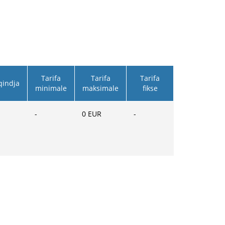
Tarifa
Tarifa
Tarifa
qindja
minimale
maksimale
fikse
-
0
EUR
-