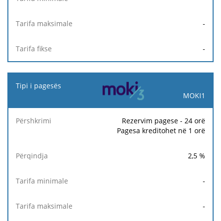
-
-
MOKI1
Rezervim pagese - 24 orë
Pagesa kreditohet në 1 orë
2,5
%
-
-