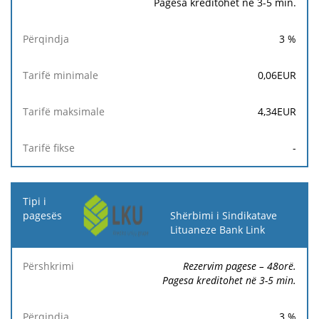
Pagesa kreditohet në 3-5 min.
3
%
0,06
EUR
4,34
EUR
-
Shërbimi i Sindikatave
Lituaneze Bank Link
Rezervim pagese – 48orë.
Pagesa kreditohet në 3-5 min.
3
%