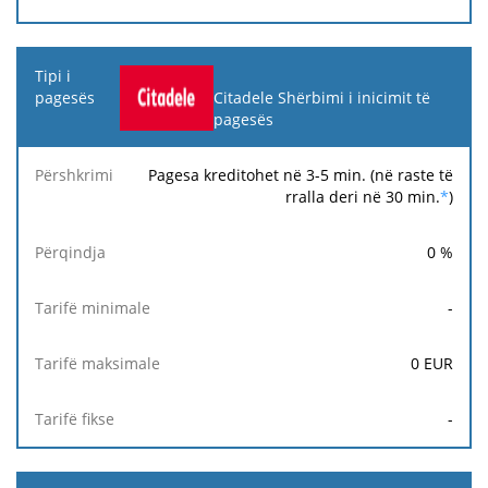
Citadele Shërbimi i inicimit të
pagesës
Pagesa kreditohet në 3-5 min. (në raste të
rralla deri në 30 min.
*
)
0
%
-
0
EUR
-