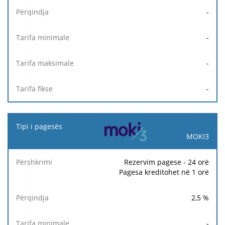
-
-
-
-
MOKI3
Rezervim pagese - 24 orë
Pagesa kreditohet në 1 orë
2,5
%
-