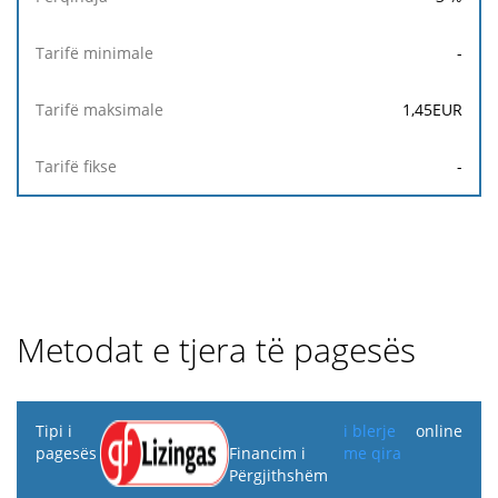
-
1,45
EUR
-
Metodat e tjera të pagesës
Tipi i
i blerje
online
pagesës
Financim i
me qira
Përgjithshëm