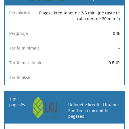
Pagesa kreditohet në 3-5 min. (në raste të
rralla deri në 30 min.
*
)
0
%
-
0
EUR
-
Unionet e kreditit Lituanez
Shërbimi i inicimit të
pagesës