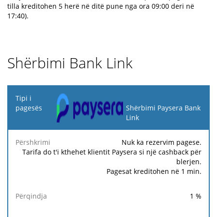
tilla kreditohen 5 herë në ditë pune nga ora 09:00 deri në
17:40).
Shërbimi Bank Link
Tipi i
pagesës
Shërbimi Paysera Bank
Link
Tarifë
Tarifë
Ta
Përshkrimi
Përqindja
minimale
maksimale
fi
Nuk ka rezervim pagese.
Tarifa do t'i kthehet klientit Paysera si një cashback për
blerjen.
Pagesat kreditohen në 1 min.
1
%