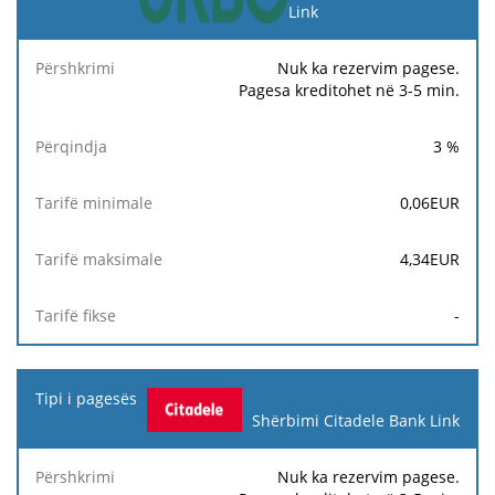
Link
Nuk ka rezervim pagese.
Pagesa kreditohet në 3-5 min.
3
%
0,06
EUR
4,34
EUR
-
Shërbimi Citadele Bank Link
Nuk ka rezervim pagese.