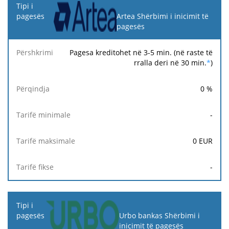
Artea Shërbimi i inicimit të
pagesës
Pagesa kreditohet në 3-5 min. (në raste të
rralla deri në 30 min.
*
)
0
%
-
0
EUR
-
Urbo bankas Shërbimi i
inicimit të pagesës