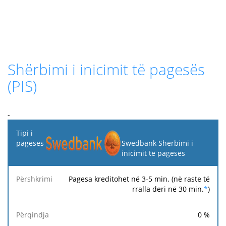
Shërbimi i inicimit të pagesës
(PIS)
-
Tipi i
pagesës
Swedbank Shërbimi i
inicimit të pagesës
Tarifë
Tarifë
Ta
Përshkrimi
Përqindja
minimale
maksimale
fi
Pagesa kreditohet në 3-5 min. (në raste të
rralla deri në 30 min.
*
)
0
%