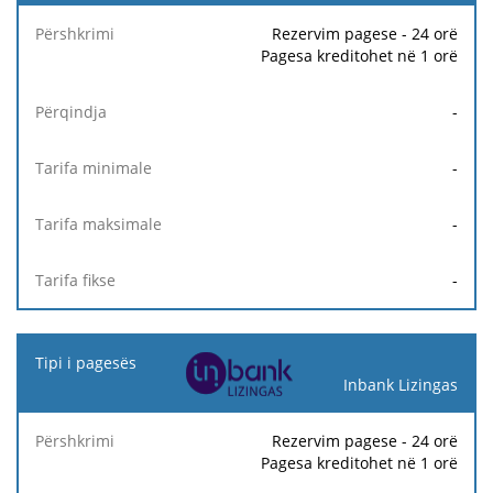
Tarifa
Tarifa
Ta
Përshkrimi
Përqindja
minimale
maksimale
fi
Rezervim pagese - 24 orë
Pagesa kreditohet në 1 orë
-
-
-
-
Inbank Lizingas
Rezervim pagese - 24 orë
Pagesa kreditohet në 1 orë