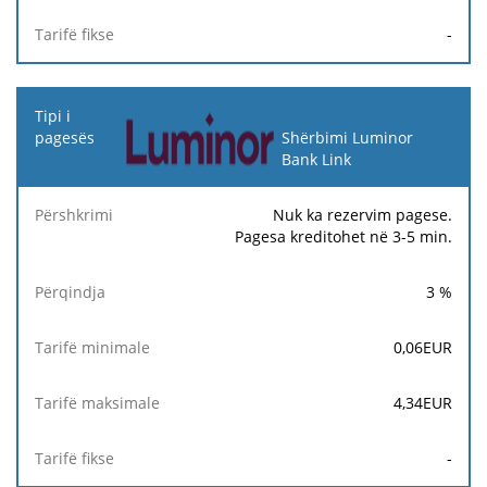
-
Shërbimi Luminor
Bank Link
Nuk ka rezervim pagese.
Pagesa kreditohet në 3-5 min.
3
%
0,06
EUR
4,34
EUR
-