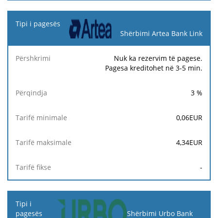
Shërbimi Artea Bank Link
Nuk ka rezervim të pagese.
Pagesa kreditohet në 3-5 min.
3
%
0,06
EUR
4,34
EUR
-
Shërbimi Urbo Bank