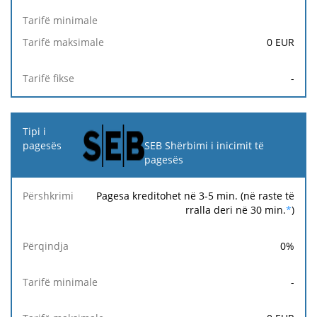
0
EUR
-
SEB Shërbimi i inicimit të
pagesës
Pagesa kreditohet në 3-5 min. (në raste të
rralla deri në 30 min.
*
)
0
%
-