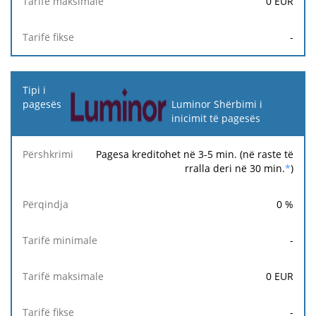
0
EUR
-
Luminor Shërbimi i
inicimit të pagesës
Pagesa kreditohet në 3-5 min. (në raste të
rralla deri në 30 min.
*
)
0
%
-
0
EUR
-