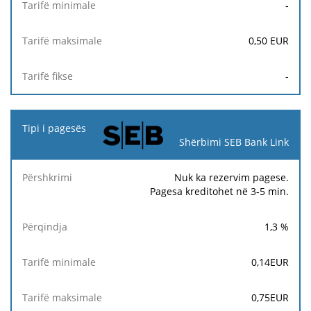
-
0,50
EUR
-
Shërbimi SEB Bank Link
Nuk ka rezervim pagese.
Pagesa kreditohet në 3-5 min.
1,3
%
0,14
EUR
0,75
EUR