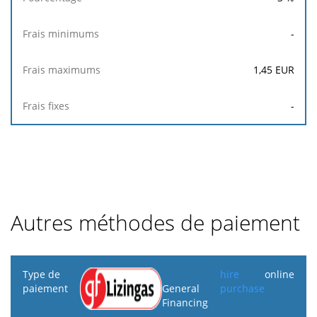
-
1,45
EUR
-
Autres méthodes de paiement
Type de
hire
online
paiement
General
purchase
Financing