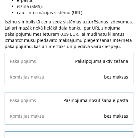
e-pastā;
īsziņā (SMS);
caur informācijas sistēmu (URL).
Īsziņu simboliskā cena sedz sistēmas uzturēšanas izdevumus.
Lai arī mazāk nekā lielākā daļa banku, par URL ziņojuma
pakalpojumu mēs ieturam 0,09 EUR, lai mudinātu klientus
izmantot mūsu piedāvāto maksājumu pieņemšanas internetā
pakalpojumu, kas arī ir ērtāks un piedāvā vairāk iespēju.
Pakalpojums
Pakalpojuma aktivizēšana
Komisijas
bez maksas
maksa
Paziņojuma nosūtīšana e-pastā
bez maksas