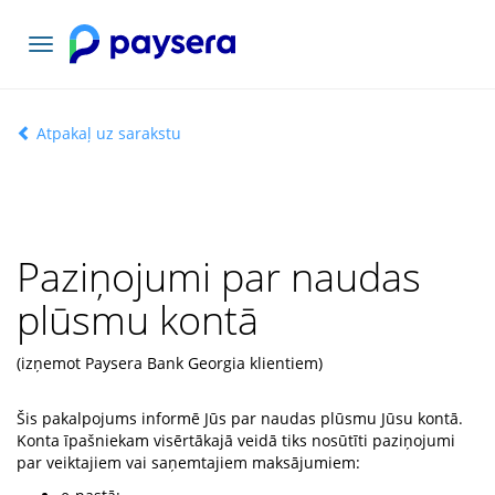
Pārslēgt
navigāciju
Atpakaļ uz sarakstu
Paziņojumi par naudas
plūsmu kontā
(izņemot Paysera Bank Georgia klientiem)
Šis pakalpojums informē Jūs par naudas plūsmu Jūsu kontā.
Konta īpašniekam visērtākajā veidā tiks nosūtīti paziņojumi
par veiktajiem vai saņemtajiem maksājumiem: