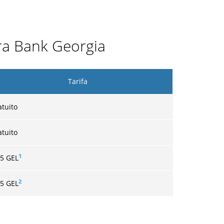
era Bank Georgia
Tarifa
atuito
atuito
1
05 GEL
2
15 GEL