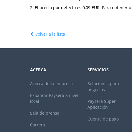
2.
El precio por defecto es 0,09 EUR. Para obtener u
Volver a la lista
ACERCA
SERVICIOS
Acerca de la empresa
Soluciones para
negocios
Expandir Paysera a nivel
local
Paysera Súper
Aplicación
Sala de prensa
Cuenta de pago
Carrera