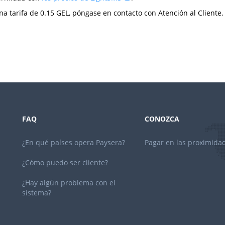
na tarifa de 0.15 GEL, póngase en contacto con Atención al Cliente.
FAQ
CONOZCA
¿En qué países opera Paysera?
Pagar en las proximida
¿Cómo puedo ser cliente?
¿Hay algún problema con el
sistema?