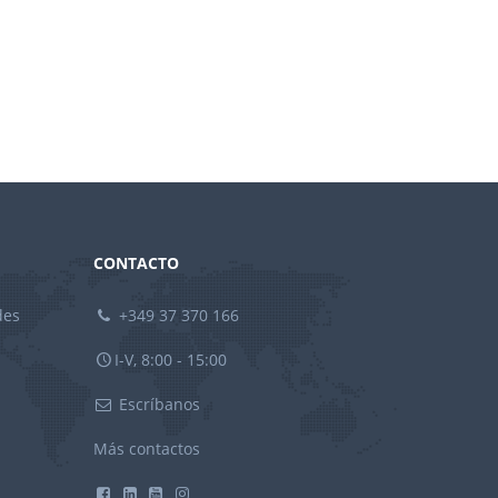
CONTACTO
des
+349 37 370 166
I-V, 8:00 - 15:00
Escríbanos
Más contactos