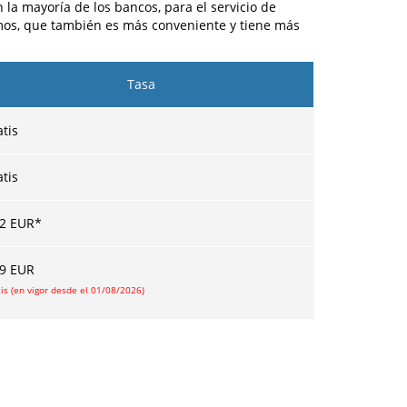
la mayoría de los bancos, para el servicio de
cemos, que también es más conveniente y tiene más
Tasa
tis
tis
02
EUR
*
09
EUR
is (en vigor desde el 01/08/2026)