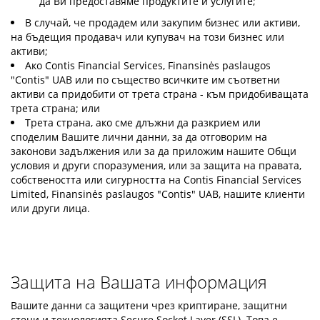
да Ви предоставяме продуктите и услугите;
В случай, че продадем или закупим бизнес или активи,
на бъдещия продавач или купувач на този бизнес или
активи;
Ако Contis Financial Services, Finansinės paslaugos
"Contis" UAB или по същество всичките им съответни
активи са придобити от трета страна - към придобиващата
трета страна; или
Трета страна, ако сме длъжни да разкрием или
споделим Вашите лични данни, за да отговорим на
законови задължения или за да приложим нашите Общи
условия и други споразумения, или за защита на правата,
собствеността или сигурността на Contis Financial Services
Limited, Finansinės paslaugos "Contis" UAB, нашите клиенти
или други лица.
Защита на Вашата информация
Вашите данни са защитени чрез криптиране, защитни
стени и технологията Secure Socket Layer (SSL). Това е