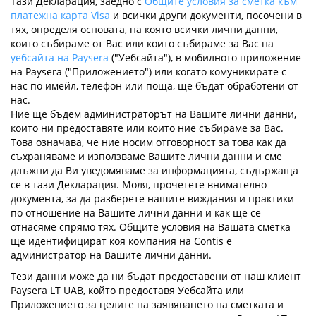
Тази Декларация, заедно с
Общите условия за сметка към
платежна карта Visa
и всички други документи, посочени в
тях, определя основата, на която всички лични данни,
които събираме от Вас или които събираме за Вас на
уебсайта на Paysera
("Уебсайта"), в мобилното приложение
на Paysera ("Приложението") или когато комуникирате с
нас по имейл, телефон или поща, ще бъдат обработени от
нас.
Ние ще бъдем администраторът на Вашите лични данни,
които ни предоставяте или които ние събираме за Вас.
Това означава, че ние носим отговорност за това как да
съхраняваме и използваме Вашите лични данни и сме
длъжни да Ви уведомяваме за информацията, съдържаща
се в тази Декларация. Моля, прочетете внимателно
документа, за да разберете нашите виждания и практики
по отношение на Вашите лични данни и как ще се
отнасяме спрямо тях. Общите условия на Вашата сметка
ще идентифицират коя компания на Contis е
администратор на Вашите лични данни.
Тези данни може да ни бъдат предоставени от наш клиент
Paysera LT UAB, който предоставя Уебсайта или
Приложението за целите на заявяването на сметката и