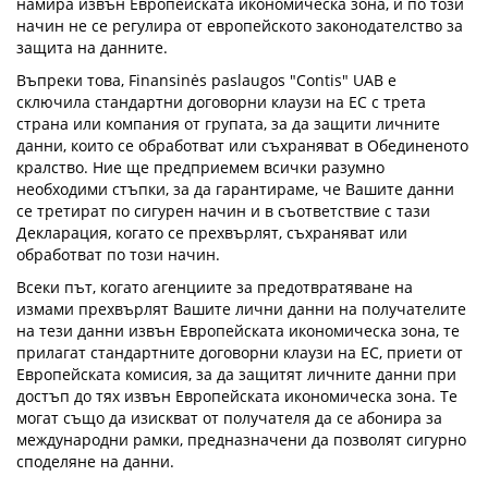
намира извън Европейската икономическа зона, и по този
начин не се регулира от европейското законодателство за
защита на данните.
Въпреки това, Finansinės paslaugos "Contis" UAB е
сключила стандартни договорни клаузи на ЕС с трета
страна или компания от групата, за да защити личните
данни, които се обработват или съхраняват в Обединеното
кралство. Ние ще предприемем всички разумно
необходими стъпки, за да гарантираме, че Вашите данни
се третират по сигурен начин и в съответствие с тази
Декларация, когато се прехвърлят, съхраняват или
обработват по този начин.
Всеки път, когато агенциите за предотвратяване на
измами прехвърлят Вашите лични данни на получателите
на тези данни извън Европейската икономическа зона, те
прилагат стандартните договорни клаузи на ЕС, приети от
Европейската комисия, за да защитят личните данни при
достъп до тях извън Европейската икономическа зона. Те
могат също да изискват от получателя да се абонира за
международни рамки, предназначени да позволят сигурно
споделяне на данни.