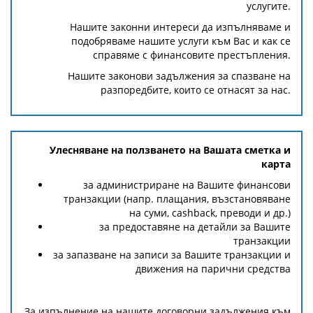
услугите.
Нашите законни интереси да изпълняваме и
подобряваме нашите услуги към Вас и как се
справяме с финансовите престъпления.
Нашите законови задължения за спазване на
разпоредбите, които се отнасят за нас.
Улесняване на ползването на Вашата сметка и
карта
за администриране на Вашите финансови
транзакции (напр. плащания, възстановяване
на суми, cashback, преводи и др.)
за предоставяне на детайли за Вашите
транзакции
за запазване на записи за Вашите транзакции и
движения на парични средства
За изпълнение на нашите договорни задължения към