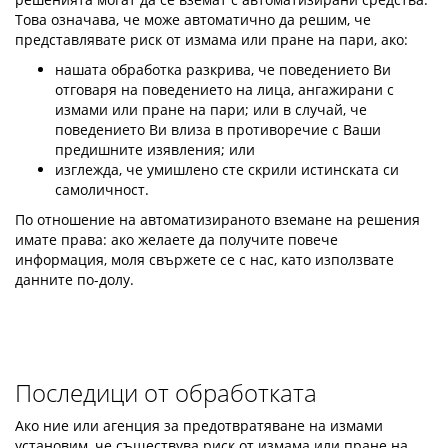
Това означава, че може автоматично да решим, че
представлявате риск от измама или пране на пари, ако:
нашата обработка разкрива, че поведението Ви
отговаря на поведението на лица, ангажирани с
измами или пране на пари; или в случай, че
поведението Ви влиза в противоречие с Ваши
предишните изявления; или
изглежда, че умишлено сте скрили истинската си
самоличност.
По отношение на автоматизираното вземане на решения
имате права: ако желаете да получите повече
информация, моля свържете се с нас, като използвате
данните по-долу.
Последици от обработката
Ако ние или агенция за предотвратяване на измами
установим, че съществува риск от измама или пране на