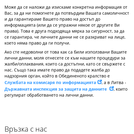
Може да се наложи да изискаме конкретна информация от
Вас, за да ни помогнете да потвърдим Вашата самоличност
и да гарантираме Вашето право на достъп до
информацията (или да се упражни някое от другите Ви
права). Това е друга подходяща мярка за сигурност, за да
се гарантира, че личните данни не се разкриват на лице,
което няма право да ги получи.
Ако сте недоволни от това как са били използвани Вашите
лични данни, моля отнесете се към нашите процедури за
жалби/оплаквания, които са достъпни, като се свържете с
нас. Също така имате право да подадете жалба до
надзорния орган, който в Обединеното кралство е
Службата на комисаря по информацията
, а в Литва -
Държавната инспекция за защита на данните
, които
регулират обработването на лични данни.
Връзка с нас