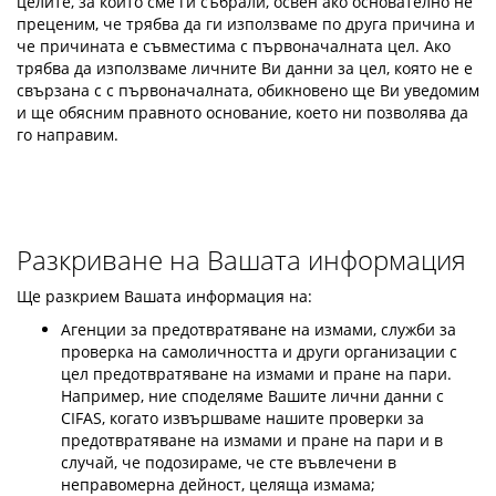
целите, за които сме ги събрали, освен ако основателно не
преценим, че трябва да ги използваме по друга причина и
че причината е съвместима с първоначалната цел. Ако
трябва да използваме личните Ви данни за цел, която не е
свързана с с първоначалната, обикновено ще Ви уведомим
и ще обясним правното основание, което ни позволява да
го направим.
Разкриване на Вашата информация
Ще разкрием Вашата информация на:
Агенции за предотвратяване на измами, служби за
проверка на самоличността и други организации с
цел предотвратяване на измами и пране на пари.
Например, ние споделяме Вашите лични данни с
CIFAS, когато извършваме нашите проверки за
предотвратяване на измами и пране на пари и в
случай, че подозираме, че сте въвлечени в
неправомерна дейност, целяща измама;