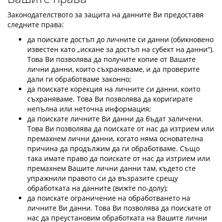
Законодателството за защита на данните Ви предоставя
следните права:
да поискате достъп до личните си данни (обикновено
известен като „искане за достъп на субект на данни“).
Това Ви позволява да получите копие от Вашите
лични данни, които съхраняваме, и да проверите
дали ги обработваме законно;
да поискате корекция на личните си данни, които
съхраняваме. Това Ви позволява да коригирате
непълна или неточна информация;
да поискате личните Ви данни да бъдат заличени.
Това Ви позволява да поискате от нас да изтрием или
премахнем лични данни, когато няма основателна
причина да продължим да ги обработваме. Също
така имате право да поискате от нас да изтрием или
премахнем Вашите лични данни там, където сте
упражнили правото си да възразите срещу
обработката на данните (вижте по-долу);
да поискате ограничение на обработването на
личните Ви данни. Това Ви позволява да поискате от
нас да преустановим обработката на Вашите лични