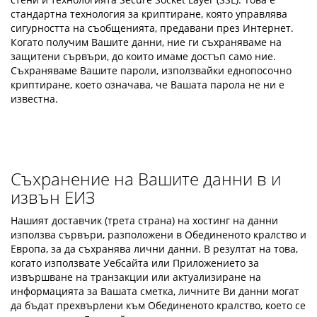
стандартна технология за криптиране, която управлява
сигурността на съобщенията, предавани през Интернет.
Когато получим Вашите данни, ние ги съхраняваме на
защитени сървъри, до които имаме достъп само ние.
Съхраняваме Вашите пароли, използвайки еднопосочно
криптиране, което означава, че Вашата парола не ни е
известна.
Съхранение на Вашите данни в и
извън ЕИЗ
Нашият доставчик (трета страна) на хостинг на данни
използва сървъри, разположени в Обединеното кралство и
Европа, за да съхранява лични данни. В резултат на това,
когато използвате Уебсайта или Приложението за
извършване на транзакции или актуализиране на
информацията за Вашата сметка, личните Ви данни могат
да бъдат прехвърлени към Обединеното кралство, което се