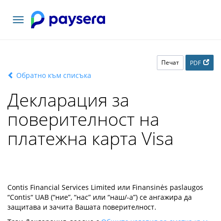
Включване
на
навигация
Печат
PDF
Обратно към списъка
Декларация за
поверителност на
платежна карта Visa
Contis Financial Services Limited или Finansinės paslaugos
“Contis“ UAB (“ние”, “нас” или “наш/-а”) се ангажира да
защитава и зачита Вашата поверителност.