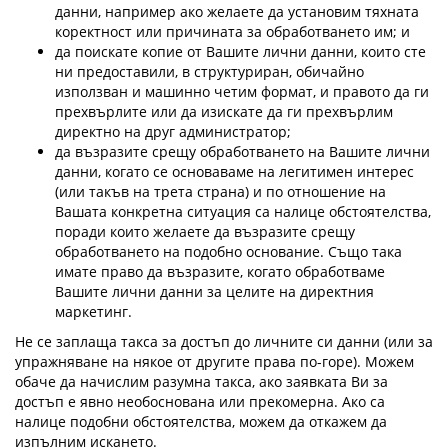
данни, например ако желаете да установим тяхната
коректност или причината за обработването им; и
да поискате копие от Вашите лични данни, които сте
ни предоставили, в структуриран, обичайно
използван и машинно четим формат, и правото да ги
прехвърлите или да изискате да ги прехвърлим
директно на друг администратор;
да възразите срещу обработването на Вашите лични
данни, когато се основаваме на легитимен интерес
(или такъв на трета страна) и по отношение на
Вашата конкретна ситуация са налице обстоятелства,
поради които желаете да възразите срещу
обработването на подобно основание. Също така
имате право да възразите, когато обработваме
Вашите лични данни за целите на директния
маркетинг.
Не се заплаща такса за достъп до личните си данни (или за
упражняване на някое от другите права по-горе). Можем
обаче да начислим разумна такса, ако заявката Ви за
достъп е явно необоснована или прекомерна. Ако са
налице подобни обстоятелства, можем да откажем да
изпълним искането.