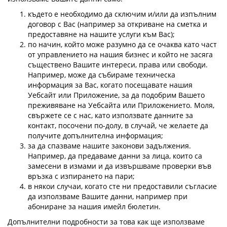
където е необходимо да сключим и/или да изпълним
договор с Вас (например за откриване на сметка и
предоставяне на нашите услуги към Вас);
по начин, който може разумно да се очаква като част
от управлението на нашия бизнес и който не засяга
съществено Вашите интереси, права или свободи.
Например, може да събираме техническа
информация за Вас, когато посещавате нашия
Уебсайт или Приложение, за да подобрим Вашето
преживяване на Уебсайта или Приложението. Моля,
свържете се с нас, като използвате данните за
контакт, посочени по-долу, в случай, че желаете да
получите допълнителна информация;
за да спазваме нашите законови задължения.
Например, да предаваме данни за лица, които са
замесени в измами и да извършваме проверки във
връзка с изпирането на пари;
в някои случаи, когато сте ни предоставили съгласие
да използваме Вашите данни, например при
абониране за нашия имейл бюлетин.
Допълнителни подробности за това как ще използваме