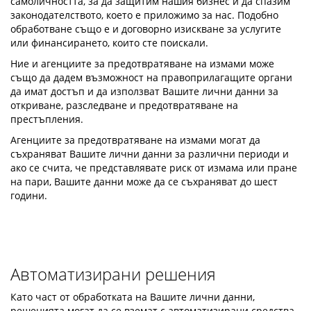
самоличността, за да защитим нашия бизнес и да спазим
законодателството, което е приложимо за нас. Подобно
обработване също е и договорно изискване за услугите
или финансирането, които сте поискали.
Ние и агенциите за предотвратяване на измами може
също да дадем възможност на правоприлагащите органи
да имат достъп и да използват Вашите лични данни за
откриване, разследване и предотвратяване на
престъпления.
Агенциите за предотвратяване на измами могат да
съхраняват Вашите лични данни за различни периоди и
ако се счита, че представлявате риск от измама или пране
на пари, Вашите данни може да се съхраняват до шест
години.
Автоматизирани решения
Като част от обработката на Вашите лични данни,
решенията могат да се вземат с автоматизирани средства.