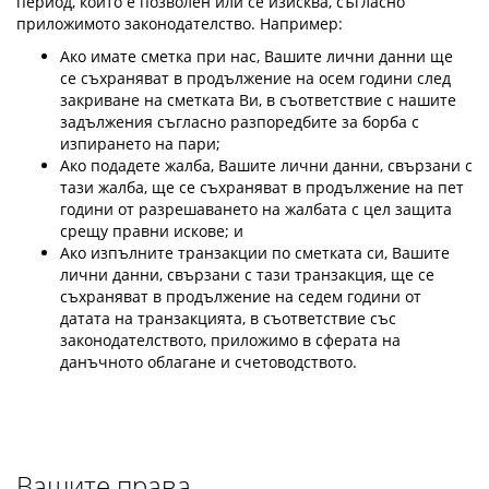
период, който е позволен или се изисква, съгласно
приложимото законодателство. Например:
Ако имате сметка при нас, Вашите лични данни ще
се съхраняват в продължение на осем години след
закриване на сметката Ви, в съответствие с нашите
задължения съгласно разпоредбите за борба с
изпирането на пари;
Ако подадете жалба, Вашите лични данни, свързани с
тази жалба, ще се съхраняват в продължение на пет
години от разрешаването на жалбата с цел защита
срещу правни искове; и
Ако изпълните транзакции по сметката си, Вашите
лични данни, свързани с тази транзакция, ще се
съхраняват в продължение на седем години от
датата на транзакцията, в съответствие със
законодателството, приложимо в сферата на
данъчното облагане и счетоводството.
Вашите права