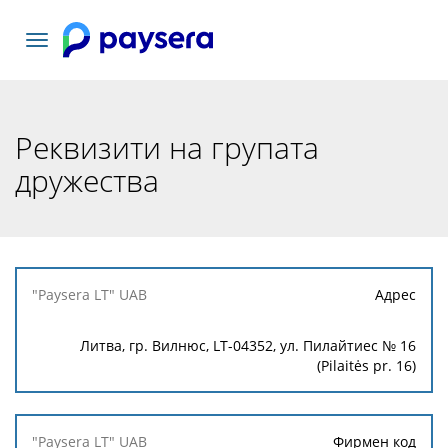
Включване
на
навигация
Реквизити на групата
дружества
"Paysera
Адрес
LT" UAB
Литва, гр. Вилнюс, LT-04352, ул. Пилайтиес № 16
(Pilaitės pr. 16)
Фирмен код