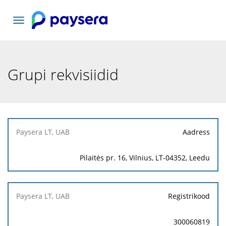
Vaheta
navigatsiooni
Grupi rekvisiidid
Paysera
Aadress
LT, UAB
Pilaitės pr. 16, Vilnius, LT-04352, Leedu
Registrikood
300060819