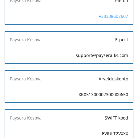
Telefon
+38338607607
E-post
support@paysera-ks.com
Arvelduskonto
XK051300002300000650
SWIFT kood
EVIULT2VXXX