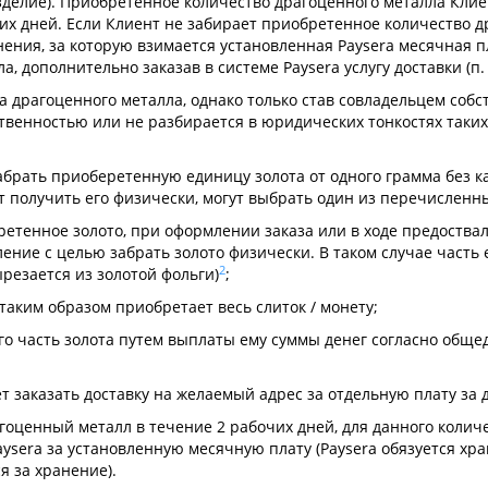
изделие). Приобретенное количество драгоценного металла Кли
их дней. Если Клиент не забирает приобретенное количество д
анения, за которую взимается установленная Paysera месячная 
 дополнительно заказав в системе Paysera услугу доставки (п. 
 драгоценного металла, однако только став совладельцем собст
ственностью или не разбирается в юридических тонкостях таких
забрать приоберетенную единицу золота от одного грамма без 
т получить его физически, могут выбрать один из перечисленн
бретенное золото, при оформлении заказа или в ходе предоства
ление с целью забрать золото физически. В таком случае част
2
ырезается из золотой фольги)
;
таким образом приобретает весь слиток / монету;
его часть золота путем выплаты ему суммы денег согласно общ
 заказать доставку на желаемый адрес за отдельную плату за 
гоценный металл в течение 2 рабочих дней, для данного коли
ysera за установленную месячную плату (Paysera обязуется хр
я за хранение).