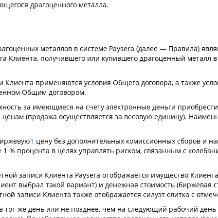
ющегося драгоценного металла.
агоценных металлов в системе Paysera (далее — Правила) явл
a Клиента, получившего или купившего драгоценный металл в с
и Клиента применяются условия Общего договора, а также усл
ленном Общим договором.
ожность за имеющиеся на счету электронные деньги приобрестиу
 ценам (продажа осуществляется за весовую единицу). Наимень
 биржевую
1
цену без дополнительных комиссионных сборов и нац
е 1 % процента в целях управлять риском, связанным с колебан
четной записи Клиента Paysera отображается имущество Клиент
Клиент выбрал такой вариант) и денежная стоимость (биржевая 
четной записи Клиента также отображается силуэт слитка с отм
в тот же день или не позднее, чем на следующий рабочий день