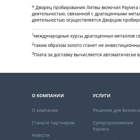
* Дворец пробирования Литвы включил Paysera
деятельностью, связанной с драгоценными метал
деятельностью осуществляется Дворцом пробир
1
международные курсы драгоценных металлов с
2
таким образом золото станет не инвестиционны
3
Плата за доставку вычисляется автоматически в
О КОМПАНИИ
УСЛУГИ
О компании
Решения для бизнеса
Станьте партнером
Суперприложение
Paysera
Новости