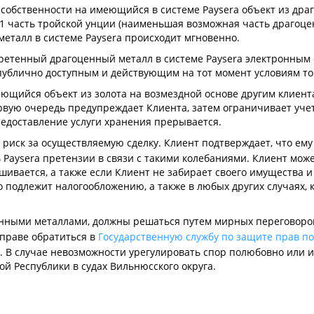
собственности на имеющийся в системе Paysera объект из драг
1 часть тройской унции (наименьшая возможная часть драгоцен
еталл в системе Paysera происходит мгновенно.
етенный драгоценный металл в системе Paysera электронным сп
публично доступным и действующим на тот момент условиям то
щийся объект из золота на возмездной основе другим клиентам 
ервую очередь предупреждает Клиента, затем ограничивает уч
предоставление услуги хранения прерывается.
 риск за осуществляемую сделку. Клиент подтверждает, что ему
 Paysera претензии в связи с такими колебаниями. Клиент може
ивается, а также если Клиент не забирает своего имущества 
то подлежит налогообложению, а также в любых других случаях,
енными металлами, должны решаться путем мирных переговоров 
вправе обратиться в
Государственную службу по защите прав п
. В случае невозможности урегулировать спор полюбовно или
ой Республики в судах Вильнюсского округа.