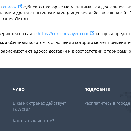
 в
список
субъектов, которые могут заниматься деятельность
лами и драгоценными камнями (лицензия действительна с 01.0
ования Литвы.
веряются на сайте
https://currencylayer.com
, который предос
м, а обычным золотом, в отношении которого может применять
 зависимости от адреса доставки и в соответствии с тарифами
ЧАВО
ПОДРОБНЕЕ
В каких странах действует
Расплатитесь в городе
Paysera?
Как стать клиентом?