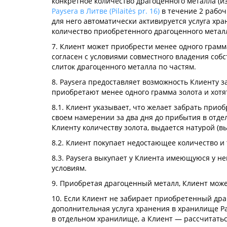
конкретное количество драгоценного металла (
Paysera в Литве (Pilaitės pr. 16)
в течение 2 рабоч
для него автоматически активируется услуга хр
количество приобретенного драгоценного металла,
7. Клиент может приобрести менее одного грамма
согласен с условиями совместного владения соб
слиток драгоценного металла по частям.
8. Paysera предоставляет возможность Клиенту 
приобретают менее одного грамма золота и хотя
8.1. Клиент указывает, что желает забрать прио
своем намерении за два дня до прибытия в отде
Клиенту количеству золота, выдается натурой (в
8.2. Клиент покупает недостающее количество и 
8.3. Paysera выкупает у Клиента имеющуюся у н
условиям.
9. Приобретая драгоценный металл, Клиент может
10. Если Клиент не забирает приобретенный дра
дополнительная услуга хранения в хранилище Pa
в отдельном хранилище, а Клиент — рассчитатьс