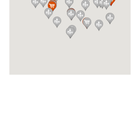
Albagame Selvia
Rr. e Saraceve
ALBANIAN EAGLE TOURS
Bulevardi Gjergj Fishta Nd 26. H3 Njesia
Administrative Nr 7 Tirana, 1001, Albania
ALL-TOURS.AL Cash IN - Cash Out
Fier Rr. Jakov Xoxa Sheshi Europa Plaza
ATM - Mitrovice
Rr. Shemsi Ahmeti, Mitrovicë 40000
ATM deponime dhe terheqje
Rruga B, Prishtina 10000
ATM Shell - Mitrovice
E80, Mitrovicë 40000
ATM Shell - Prishtine
Veternik 1, Prishtine
Aunerga
Giraitės g. 19, Daukšių k., Skuodo r. LT-98290
Auto Kacandolli