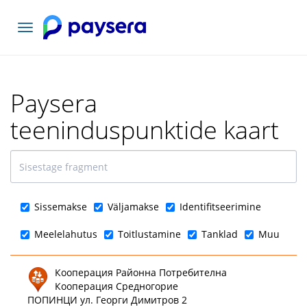
Vaheta
navigatsiooni
Paysera
teeninduspunktide kaart
Sissemakse
Väljamakse
Identifitseerimine
Meelelahutus
Toitlustamine
Tanklad
Muu
Кооперация Районна Потребителна
Кооперация Средногорие
ПОПИНЦИ ул. Георги Димитров 2