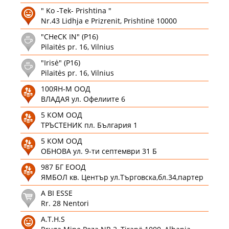
" Ko -Tek- Prishtina "
Nr.43 Lidhja e Prizrenit, Prishtinë 10000
"CHeCK IN" (P16)
Pilaitės pr. 16, Vilnius
"Irisė" (P16)
Pilaitės pr. 16, Vilnius
100ЯН-М ООД
ВЛАДАЯ ул. Офелиите 6
5 КОМ ООД
ТРЪСТЕНИК пл. България 1
5 КОМ ООД
ОБНОВА ул. 9-ти септември 31 Б
987 БГ ЕООД
ЯМБОЛ кв. Център ул.Търговска,бл.34,партер
A BI ESSE
Rr. 28 Nentori
A.T.H.S