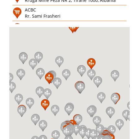
Rruga Mine Peza NR 2, Tiranë 1000, Albania
ACBC
Rr. Sami Frasheri
Action for Mothers and Children
M566+F99, Prishtina 10000
AGJENSI SHERBIMESH
DURRES, LAGJIA 4, Rr. SKENDERBEJ
AGJENSIA DUATOURIST 1
P-C, Wesley Clark, 19, Prizren
Aiah
Ahmet Krasniqi, Prishtina 10000
Albagame Bllok
Rr. Ibrahim Rugova
Albagame Kisha Katolike
Rr. Mujo Ulqinaku
Albagame Piramida
Qendra Piramida, Bulevardi Dëshmorët e
Kombit, Tirana