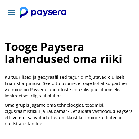
Vaheta
navigatsiooni
Tooge Paysera
lahendused oma riiki
Kultuurilised ja geograafilised tegurid mõjutavad oluliselt
finantsharjumusi. Seetõttu usume, et õige kohaliku partneri
valimine on Paysera lahenduste edukaks juurutamiseks
konkreetses riigis ülioluline.
Oma grupis jagame oma tehnoloogiat, teadmisi,
õigusraamistikku ja kaubamärki, et aidata vastloodud Paysera
ettevõtetel saavutada kasumlikkust kiiremini kui fintechi
nullist alustamine.