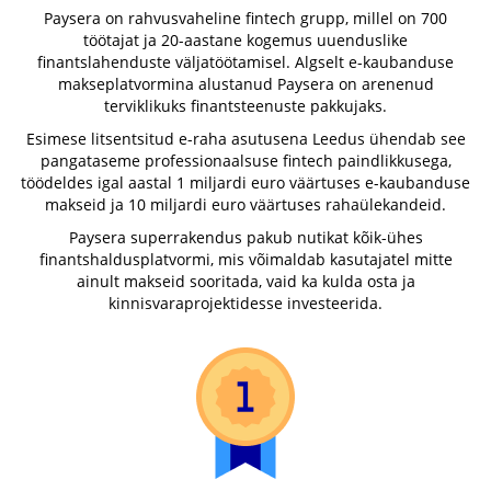
Paysera on rahvusvaheline fintech grupp, millel on 700
töötajat ja 20-aastane kogemus uuenduslike
finantslahenduste väljatöötamisel. Algselt e-kaubanduse
makseplatvormina alustanud Paysera on arenenud
terviklikuks finantsteenuste pakkujaks.
Esimese litsentsitud e-raha asutusena Leedus ühendab see
pangataseme professionaalsuse fintech paindlikkusega,
töödeldes igal aastal 1 miljardi euro väärtuses e-kaubanduse
makseid ja 10 miljardi euro väärtuses rahaülekandeid.
Paysera superrakendus pakub nutikat kõik-ühes
finantshaldusplatvormi, mis võimaldab kasutajatel mitte
ainult makseid sooritada, vaid ka kulda osta ja
kinnisvaraprojektidesse investeerida.