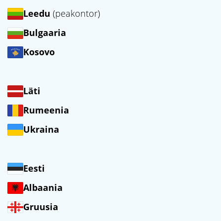
Leedu
(peakontor)
Bulgaaria
Kosovo
Läti
Rumeenia
Ukraina
Eesti
Albaania
Gruusia