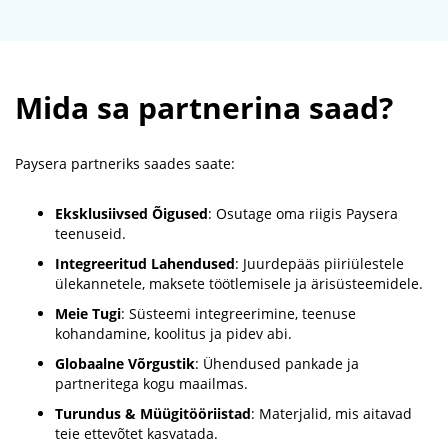
Mida sa partnerina saad?
Paysera partneriks saades saate:
Eksklusiivsed Õigused
: Osutage oma riigis Paysera
teenuseid.
Integreeritud Lahendused
: Juurdepääs piiriülestele
ülekannetele, maksete töötlemisele ja ärisüsteemidele.
Meie Tugi
: Süsteemi integreerimine, teenuse
kohandamine, koolitus ja pidev abi.
Globaalne Võrgustik
: Ühendused pankade ja
partneritega kogu maailmas.
Turundus & Müügitööriistad
: Materjalid, mis aitavad
teie ettevõtet kasvatada.