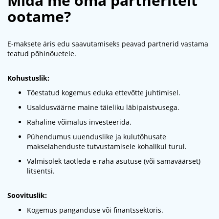
Mida me oma partneritelt
ootame?
E-maksete äris edu saavutamiseks peavad partnerid vastama
teatud põhinõuetele.
Kohustuslik:
Tõestatud kogemus eduka ettevõtte juhtimisel.
Usaldusväärne maine täieliku läbipaistvusega.
Rahaline võimalus investeerida.
Pühendumus uuenduslike ja kulutõhusate
makselahenduste tutvustamisele kohalikul turul.
Valmisolek taotleda e-raha asutuse (või samaväärset)
litsentsi.
Soovituslik:
Kogemus panganduse või finantssektoris.