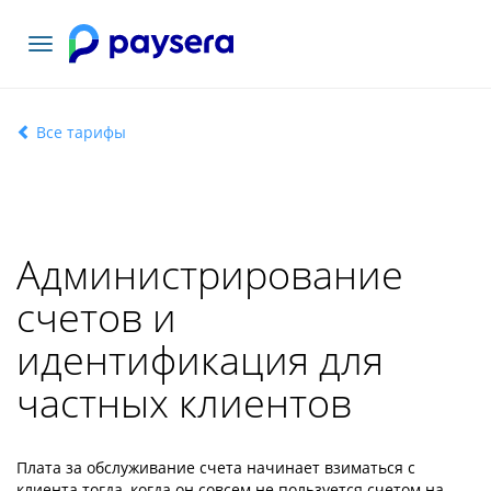
Toggle
navigation
Все тарифы
Администрирование
счетов и
идентификация для
частных клиентов
Плата за обслуживание счета начинает взиматься с
клиента тогда, когда он совсем не пользуется счетом на