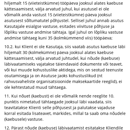
hiljemalt 15 (viieteistkümne) tööpäeva jooksul alates kaebuse
kättesaamisest, välja arvatud juhul, kui asutusel ei ole
võimalik anda vastust 15 (viieteistkümne) päeva jooksul
asutusest sõltumatutel põhjustel. Sellisel juhul annab asutus
Kasutajale esialgse vastuse, esitades viivituse põhjuse ja
lõpliku vastuse andmise tähtaja. Igal juhul on lõpliku vastuse
andmise tähtaeg kuni 35 (kolmkümmend viis) tööpäeva;
10.2. kui Klient ei ole Kasutaja, siis vaatab asutus kaebuse läbi
hiljemalt 30 (kolmekümne) päeva jooksul alates kaebuse
kättesaamisest, välja arvatud juhtudel, kui nõude (kaebuse)
läbivaatamiseks vajatakse täiendavaid dokumente või teavet,
või kui muude kohustuslike aktidega, mis on seotud teenuste
osutamisega ja on Asutuse jaoks kohustuslikud (nt
rahvusvaheliste organisatsioonide maksekaartide reeglid), ei
ole kehtestatud muud tähtaega.
11. Kui nõuet (kaebust) ei ole võimalik nende reeglite 10.
punktis nimetatud tähtaegade jooksul läbi vaadata, siis
teavitatakse Klienti selle põhjusest ja palutakse vajaduse
korral esitada lisateavet, märkides, millal ta saab oma nõudele
(kaebusele) vastuse.
12. Pärast nõude (kaebuse) läbivaatamist esitatakse Kliendile