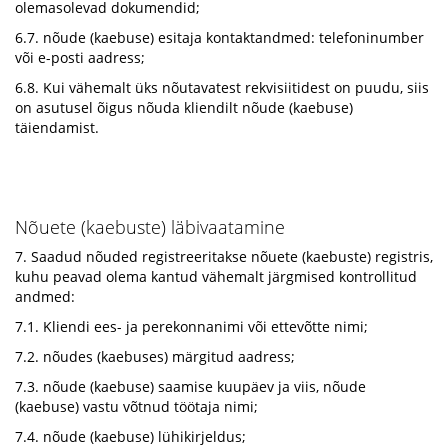
olemasolevad dokumendid;
6.7. nõude (kaebuse) esitaja kontaktandmed: telefoninumber
või e-posti aadress;
6.8. Kui vähemalt üks nõutavatest rekvisiitidest on puudu, siis
on asutusel õigus nõuda kliendilt nõude (kaebuse)
täiendamist.
Nõuete (kaebuste) läbivaatamine
7. Saadud nõuded registreeritakse nõuete (kaebuste) registris,
kuhu peavad olema kantud vähemalt järgmised kontrollitud
andmed:
7.1. Kliendi ees- ja perekonnanimi või ettevõtte nimi;
7.2. nõudes (kaebuses) märgitud aadress;
7.3. nõude (kaebuse) saamise kuupäev ja viis, nõude
(kaebuse) vastu võtnud töötaja nimi;
7.4. nõude (kaebuse) lühikirjeldus;