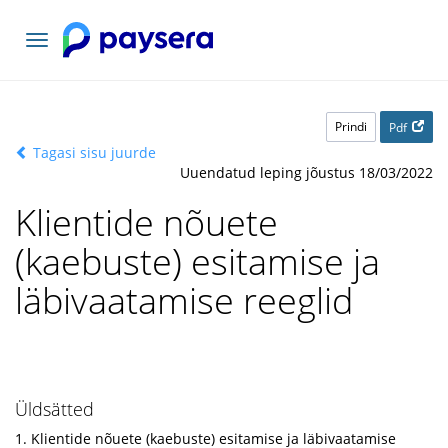
Vaheta
navigatsiooni
Prindi
Pdf
Tagasi sisu juurde
Uuendatud leping jõustus 18/03/2022
Klientide nõuete
(kaebuste) esitamise ja
läbivaatamise reeglid
Üldsätted
1. Klientide nõuete (kaebuste) esitamise ja läbivaatamise