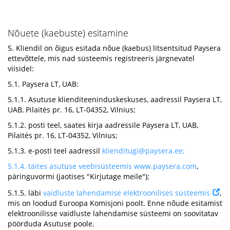
Nõuete (kaebuste) esitamine
5. Kliendil on õigus esitada nõue (kaebus) litsentsitud Paysera
ettevõttele, mis nad süsteemis registreeris järgnevatel
viisidel:
5.1. Paysera LT, UAB:
5.1.1. Asutuse klienditeeninduskeskuses, aadressil Paysera LT,
UAB, Pilaitės pr. 16, LT-04352, Vilnius;
5.1.2. posti teel, saates kirja aadressile Paysera LT, UAB,
Pilaitės pr. 16, LT-04352, Vilnius;
5.1.3. e-posti teel aadressil
klienditugi@paysera.ee
;
5.1.4. täites asutuse veebisüsteemis
www.paysera.com
,
päringuvormi (jaotises "Kirjutage meile");
5.1.5. läbi
vaidluste lahendamise elektroonilises süsteemis
,
mis on loodud Euroopa Komisjoni poolt. Enne nõude esitamist
elektroonilisse vaidluste lahendamise süsteemi on soovitatav
pöörduda Asutuse poole.