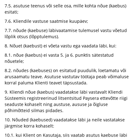
7.5. asutuse teenus või selle osa, mille kohta nõue (kaebus)
esitati;
7.6. Kliendile vastuse saatmise kuupäev;
7.7. nõude (kaebuse) läbivaatamise tulemusel vastu võetud
lõplik otsus (lõpptulemus).
8. Nõuet (kaebust) ei võeta vastu ega vaadata läbi, kui:
8.1. nõue (kaebus) ei vasta 5. ja 6. punktis sätestatud
nõuetele;
8.2. nõudes (kaebuses) on esitatud puudulik, loetamatu või
arusaamatu teave. Asutuse vastutav töötaja peab võimaluse
korral paluma Klienti teavet täpsustada.
9. Kliendi nõue (kaebus) vaadatakse läbi vastavalt Kliendi
Süsteemis registreerinud litsentsitud Paysera ettevõtte riigi
seaduste kohaselt ning austuse, aususe ja õigluse
põhimõtteid silmas pidades.
10. Nõuded (kaebused) vaadatakse läbi ja neile vastatakse
järgmise korra kohaselt:
10.1. kui Klient on Kasutaja, siis vaatab asutus kaebuse läbi