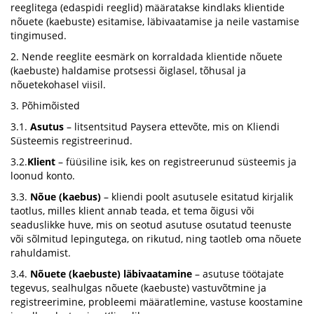
reeglitega (edaspidi reeglid) määratakse kindlaks klientide
nõuete (kaebuste) esitamise, läbivaatamise ja neile vastamise
tingimused.
2. Nende reeglite eesmärk on korraldada klientide nõuete
(kaebuste) haldamise protsessi õiglasel, tõhusal ja
nõuetekohasel viisil.
3. Põhimõisted
3.1.
Asutus
– litsentsitud Paysera ettevõte, mis on Kliendi
Süsteemis registreerinud.
3.2.
Klient
– füüsiline isik, kes on registreerunud süsteemis ja
loonud konto.
3.3.
Nõue (kaebus)
– kliendi poolt asutusele esitatud kirjalik
taotlus, milles klient annab teada, et tema õigusi või
seaduslikke huve, mis on seotud asutuse osutatud teenuste
või sõlmitud lepingutega, on rikutud, ning taotleb oma nõuete
rahuldamist.
3.4.
Nõuete (kaebuste) läbivaatamine
– asutuse töötajate
tegevus, sealhulgas nõuete (kaebuste) vastuvõtmine ja
registreerimine, probleemi määratlemine, vastuse koostamine