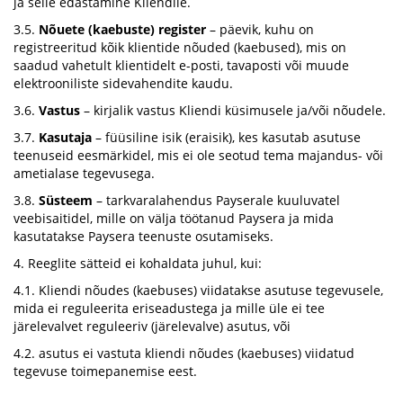
ja selle edastamine Kliendile.
3.5.
Nõuete (kaebuste) register
– päevik, kuhu on
registreeritud kõik klientide nõuded (kaebused), mis on
saadud vahetult klientidelt e-posti, tavaposti või muude
elektrooniliste sidevahendite kaudu.
3.6.
Vastus
– kirjalik vastus Kliendi küsimusele ja/või nõudele.
3.7.
Kasutaja
– füüsiline isik (eraisik), kes kasutab asutuse
teenuseid eesmärkidel, mis ei ole seotud tema majandus- või
ametialase tegevusega.
3.8.
Süsteem
– tarkvaralahendus Payserale kuuluvatel
veebisaitidel, mille on välja töötanud Paysera ja mida
kasutatakse Paysera teenuste osutamiseks.
4. Reeglite sätteid ei kohaldata juhul, kui:
4.1. Kliendi nõudes (kaebuses) viidatakse asutuse tegevusele,
mida ei reguleerita eriseadustega ja mille üle ei tee
järelevalvet reguleeriv (järelevalve) asutus, või
4.2. asutus ei vastuta kliendi nõudes (kaebuses) viidatud
tegevuse toimepanemise eest.