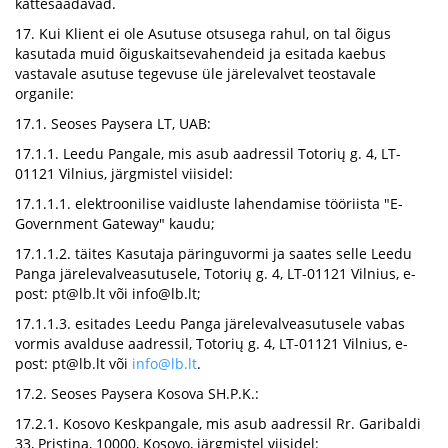
kättesaadavad.
17. Kui Klient ei ole Asutuse otsusega rahul, on tal õigus
kasutada muid õiguskaitsevahendeid ja esitada kaebus
vastavale asutuse tegevuse üle järelevalvet teostavale
organile:
17.1. Seoses Paysera LT, UAB:
17.1.1. Leedu Pangale, mis asub aadressil Totorių g. 4, LT-
01121 Vilnius, järgmistel viisidel:
17.1.1.1. elektroonilise vaidluste lahendamise tööriista "E-
Government Gateway" kaudu;
17.1.1.2. täites Kasutaja päringuvormi ja saates selle Leedu
Panga järelevalveasutusele, Totorių g. 4, LT-01121 Vilnius, e-
post:
pt@lb.lt
või
info@lb.lt
;
17.1.1.3. esitades Leedu Panga järelevalveasutusele vabas
vormis avalduse aadressil, Totorių g. 4, LT-01121 Vilnius, e-
post:
pt@lb.lt
või
info@lb.lt
.
17.2. Seoses Paysera Kosova SH.P.K.:
17.2.1. Kosovo Keskpangale, mis asub aadressil Rr. Garibaldi
33, Pristina, 10000, Kosovo, järgmistel viisidel: