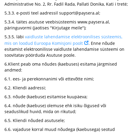
Administrative No. 2, Rr. Fadil Rada, Pallati Donika, Kati i tretë;
5.3.3. e-posti teel aadressil
support@paysera.al
;
5.3.4. täites asutuse veebisüsteemis www.paysera.al,
päringuvormi (jaotises "Kirjutage meile");
5.3.5. läbi
vaidluste lahendamise elektroonilises süsteemis,
mis on loodud Euroopa Komisjoni poolt
. Enne nõude
esitamist elektroonilisse vaidluste lahendamise süsteemi on
soovitatav pöörduda Asutuse poole.
6.Klient peab oma nõudes (kaebuses) esitama järgmised
andmed:
6.1. ees- ja perekonnanimi või ettevõtte nimi;
6.2. Kliendi aadressi;
6.3. nõude (kaebuse) esitamise kuupäeva;
6.4. nõude (kaebuse) olemuse ehk isiku õigused või
seaduslikud huvid, mida on rikutud;
6.5. Kliendi nõuded asutusele;
6.6. vajaduse korral muud nõudega (kaebusega) seotud