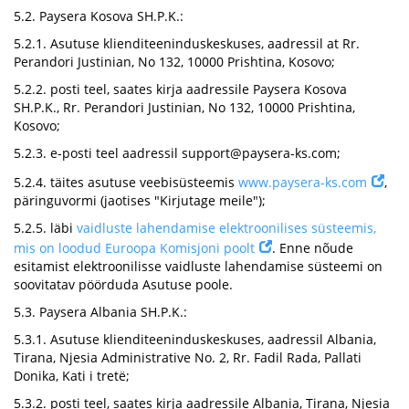
5.2. Paysera Kosova SH.P.K.:
5.2.1. Asutuse klienditeeninduskeskuses, aadressil at Rr.
Perandori Justinian, No 132, 10000 Prishtina, Kosovo;
5.2.2. posti teel, saates kirja aadressile Paysera Kosova
SH.P.K., Rr. Perandori Justinian, No 132, 10000 Prishtina,
Kosovo;
5.2.3. e-posti teel aadressil
support@paysera-ks.com
;
5.2.4. täites asutuse veebisüsteemis
www.paysera-ks.com
,
päringuvormi (jaotises "Kirjutage meile");
5.2.5. läbi
vaidluste lahendamise elektroonilises süsteemis,
mis on loodud Euroopa Komisjoni poolt
. Enne nõude
esitamist elektroonilisse vaidluste lahendamise süsteemi on
soovitatav pöörduda Asutuse poole.
5.3. Paysera Albania SH.P.K.:
5.3.1. Asutuse klienditeeninduskeskuses, aadressil Albania,
Tirana, Njesia Administrative No. 2, Rr. Fadil Rada, Pallati
Donika, Kati i tretë;
5.3.2. posti teel, saates kirja aadressile Albania, Tirana, Njesia