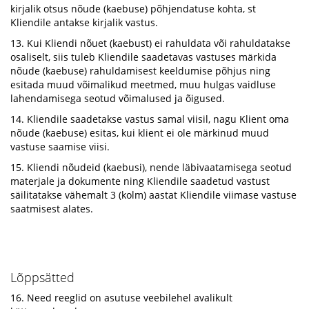
kirjalik otsus nõude (kaebuse) põhjendatuse kohta, st
Kliendile antakse kirjalik vastus.
13. Kui Kliendi nõuet (kaebust) ei rahuldata või rahuldatakse
osaliselt, siis tuleb Kliendile saadetavas vastuses märkida
nõude (kaebuse) rahuldamisest keeldumise põhjus ning
esitada muud võimalikud meetmed, muu hulgas vaidluse
lahendamisega seotud võimalused ja õigused.
14. Kliendile saadetakse vastus samal viisil, nagu Klient oma
nõude (kaebuse) esitas, kui klient ei ole märkinud muud
vastuse saamise viisi.
15. Kliendi nõudeid (kaebusi), nende läbivaatamisega seotud
materjale ja dokumente ning Kliendile saadetud vastust
säilitatakse vähemalt 3 (kolm) aastat Kliendile viimase vastuse
saatmisest alates.
Lõppsätted
16. Need reeglid on asutuse veebilehel avalikult