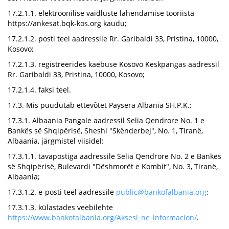
17.2.1.1. elektroonilise vaidluste lahendamise tööriista
https://ankesat.bqk-kos.org kaudu;
17.2.1.2. posti teel aadressile Rr. Garibaldi 33, Pristina, 10000,
Kosovo;
17.2.1.3. registreerides kaebuse Kosovo Keskpangas aadressil
Rr. Garibaldi 33, Pristina, 10000, Kosovo;
17.2.1.4. faksi teel.
17.3. Mis puudutab ettevõtet Paysera Albania SH.P.K.:
17.3.1. Albaania Pangale aadressil Selia Qendrore No. 1 e
Bankës së Shqipërisë, Sheshi "Skënderbej", No. 1, Tiranë,
Albaania, järgmistel viisidel:
17.3.1.1. tavapostiga aadressile Selia Qendrore No. 2 e Bankës
së Shqipërisë, Bulevardi "Dëshmorët e Kombit", No. 3, Tiranë,
Albaania;
17.3.1.2. e-posti teel aadressile
public@bankofalbania.org
;
17.3.1.3. külastades veebilehte
https://www.bankofalbania.org/Aksesi_ne_informacion/
.