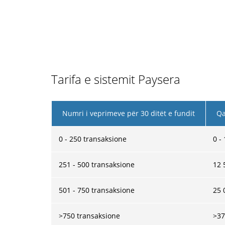
Tarifa e sistemit Paysera
Numri i veprimeve për 30 ditët e fundit
Qa
0 - 250 transaksione
0 -
251 - 500 transaksione
12 
501 - 750 transaksione
25 
>750 transaksione
>37