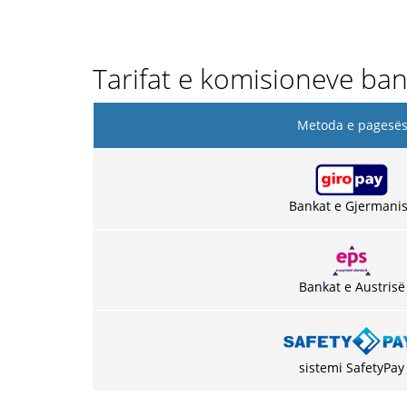
Tarifat e komisioneve ba
Metoda e pagesë
Bankat e Gjermani
Bankat e Austrisë
sistemi SafetyPay