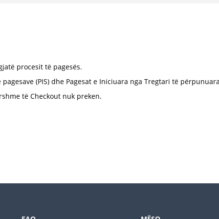
atë procesit të pagesës.
ë pagesave (PIS) dhe Pagesat e Iniciuara nga Tregtari të përpunu
rshme të Checkout nuk preken.
FAQ
MËSO