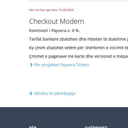
Hyn në fuqi nga data 15-08-2026
Checkout Modern
Komisioni i Paysera-s: 0 %.
Tarifat bankare zbatohen dhe mbeten të dukshme gj
Ky çmim zbatohet vetëm për shërbimin e inicimit t
Çmimet e pagesave me kartë dhe versionet e mëpa
Për projektet Paysera Tickets
Kthehu te përmbajtja
PËR
SHËRBIMET