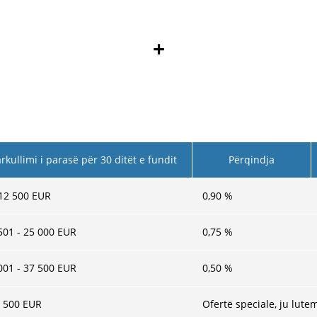
+
rkullimi i parasë për 30 ditët e fundit
Përqindja
 12 500 EUR
0,90
%
501 - 25 000 EUR
0,75
%
001 - 37 500 EUR
0,50
%
 500 EUR
Ofertë speciale, ju lut