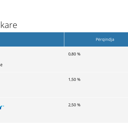
nkare
s
Përqindja
0,80
%
së
1,50
%
2,50
%