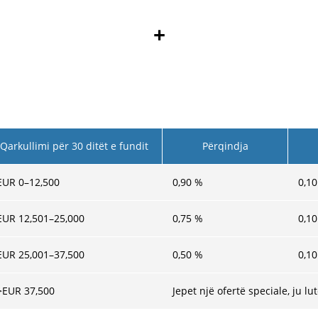
+
Qarkullimi për 30 ditët e fundit
Përqindja
EUR 0–12,500
0,90
%
0,10
EUR 12,501–25,000
0,75
%
0,10
EUR 25,001–37,500
0,50
%
0,10
>EUR 37,500
Jepet një ofertë speciale, ju l