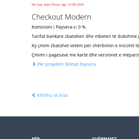
Në fuqi duke filluar nga 15-08-2026
Checkout Modern
Komisioni i Paysera-s: 0 %.
Tarifat bankare zbatohen dhe mbeten të dukshme gj
Ky çmim zbatohet vetëm për shërbimin e inicimit t
Çmimi i pagesave me kartë dhe versionet e mëpar
Për projektin Biletat Paysera
Kthehu te lista
PËR
SHËRBIMET