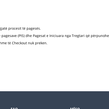
atë procesit të pagesës.
ë pagesave (PIS) dhe Pagesat e Iniciuara nga Tregtari që përpun
shme të Checkout nuk preken.
FAQ
MËSO