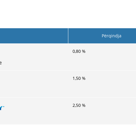
s
Përqindja
0,80
%
ë
1,50
%
2,50
%